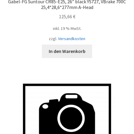
Gabel-FG Suntour CR85-E25, 26″ black YS727, VBrake 700C
25,4*28,6*277mm A-Head
125,66
€
inkl. 19 % MwSt.
zzgl.
Versandkosten
In den Warenkorb