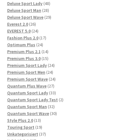
Produkte
48
Deluxe Sport Lady
48
28
Produkte
Deluxe Sport Man
28
Produkte
29
Deluxe Sport Wave
29
26
Produkte
Everest 2.0
26
Produkte
24
EVEREST 5.0
24
Produkte
17
Fashion Plus 2.0
17
24
Produkte
Optimum Plus
24
Produkte
14
Premium Plus 2.1
14
Produkte
15
Premium Plus 3.0
15
Produkte
24
Premium Sport Lady
24
24
Produkte
Premium Sport Men
24
Produkte
24
Premium Sport Wave
24
27
Produkte
Quantum Plus Wave
27
Produkte
33
Quantum Sport Lady
33
Produkte
2
Quantum Sport Lady Test
2
32
Produkte
Quantum Sport Man
32
Produkte
30
Quantum Sport Wave
30
13
Produkte
Style Plus 2.0
13
Produkte
19
Touring Sport
19
Produkte
37
Unkategorisiert
37