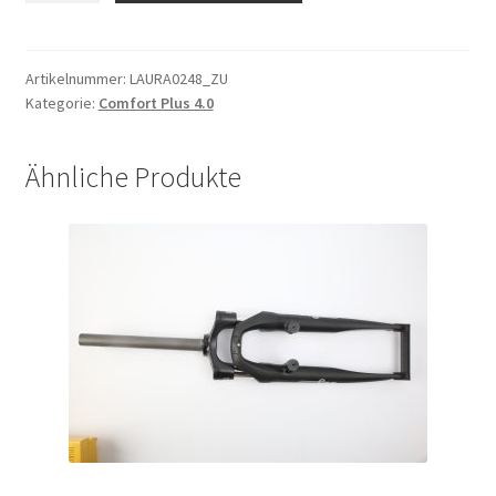
silber,
2.34,
248mm
Artikelnummer:
LAURA0248_ZU
Kategorie:
Comfort Plus 4.0
13G
Menge
Ähnliche Produkte