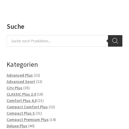
Suche
Products
search
Kategorien
22
Advanced Plus
22
Produkte
22
Advanced Sport
22
35
Produkte
City Plus
35
Produkte
18
CLASSIC Plus 2.0
18
Produkte
21
Comfort Plus 4.0
21
Produkte
32
Compact Comfort Plus
32
31
Produkte
Compact Plus S
31
Produkte
14
Compact Premium Plus
14
40
Produkte
Deluxe Plus
40