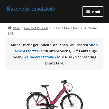
Zur
Zum
Menü
Navigation
Inhalt
springen
springen
Start
Start
Comfort Plus 4.0
Speiche Niro silber, 2.34, 248mm
13G
AGB
Modell nicht gefunden? Besuchen Sie unseren
Shop
Beispiel-Seite
Sachs-Ersatzteile
für ältere Sachs/SFM Fahrzeuge
oder
Zweiradersatzteile 24
für Mifa / Sachsenring
Datenschutzerklärung von
Ersatzteile.
Echtheit von Bewertungen
Home
Ihr Konto