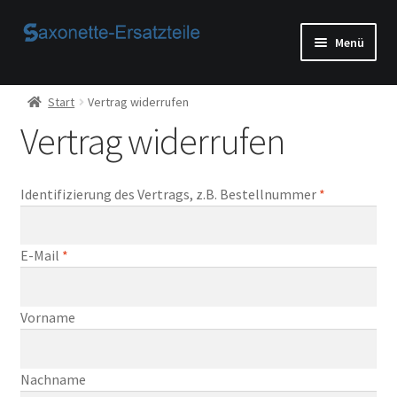
Zur
Zum
Menü
Navigation
Inhalt
springen
springen
Start
Start
Vertrag widerrufen
Vertrag widerrufen
AGB
Beispiel-Seite
Identifizierung des Vertrags, z.B. Bestellnummer
*
Datenschutzerklärung von
E-Mail
*
Echtheit von Bewertungen
E
Vorname
Home
-
M
Ihr Konto
Nachname
a