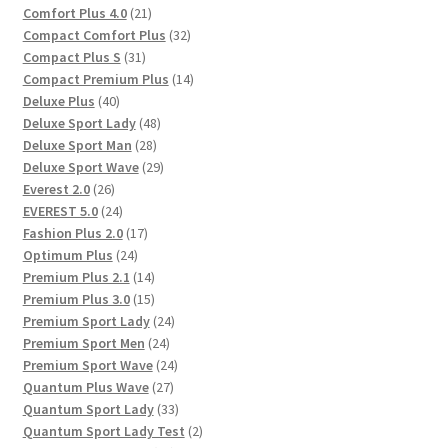
Produkte
21
Comfort Plus 4.0
21
Produkte
32
Compact Comfort Plus
32
31
Produkte
Compact Plus S
31
Produkte
14
Compact Premium Plus
14
40
Produkte
Deluxe Plus
40
Produkte
48
Deluxe Sport Lady
48
28
Produkte
Deluxe Sport Man
28
Produkte
29
Deluxe Sport Wave
29
26
Produkte
Everest 2.0
26
Produkte
24
EVEREST 5.0
24
Produkte
17
Fashion Plus 2.0
17
24
Produkte
Optimum Plus
24
Produkte
14
Premium Plus 2.1
14
Produkte
15
Premium Plus 3.0
15
Produkte
24
Premium Sport Lady
24
24
Produkte
Premium Sport Men
24
Produkte
24
Premium Sport Wave
24
27
Produkte
Quantum Plus Wave
27
Produkte
33
Quantum Sport Lady
33
Produkte
2
Quantum Sport Lady Test
2