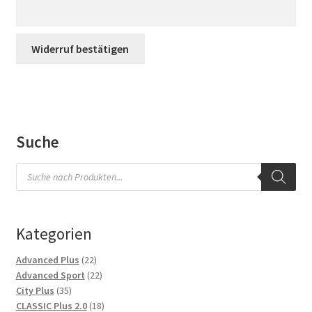
i
Impressum
l
(
Widerruf bestätigen
Kasse
w
i
Kontakt
e
d
Versandarten
e
Suche
r
Vertrag widerrufen
h
Products
search
o
Warenkorb
l
e
Kategorien
n
Widerrufsbelehrung
)
22
Advanced Plus
22
Zahlungsarten
Produkte
22
Advanced Sport
22
*
35
Produkte
City Plus
35
Produkte
18
CLASSIC Plus 2.0
18