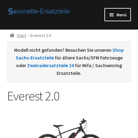
Zur
Zum
Menü
Navigation
Inhalt
springen
springen
Start
Start
Everest 2.0
AGB
Modell nicht gefunden? Besuchen Sie unseren
Shop
Sachs-Ersatzteile
für ältere Sachs/SFM Fahrzeuge
Beispiel-Seite
oder
Zweiradersatzteile 24
für Mifa / Sachsenring
Ersatzteile.
Datenschutzerklärung von
Everest 2.0
Echtheit von Bewertungen
Home
Ihr Konto