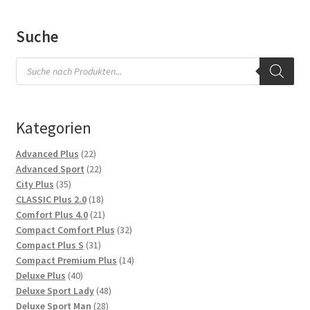
Suche
Products
search
Kategorien
22
Advanced Plus
22
Produkte
22
Advanced Sport
22
35
Produkte
City Plus
35
Produkte
18
CLASSIC Plus 2.0
18
Produkte
21
Comfort Plus 4.0
21
Produkte
32
Compact Comfort Plus
32
31
Produkte
Compact Plus S
31
Produkte
14
Compact Premium Plus
14
40
Produkte
Deluxe Plus
40
Produkte
48
Deluxe Sport Lady
48
28
Produkte
Deluxe Sport Man
28