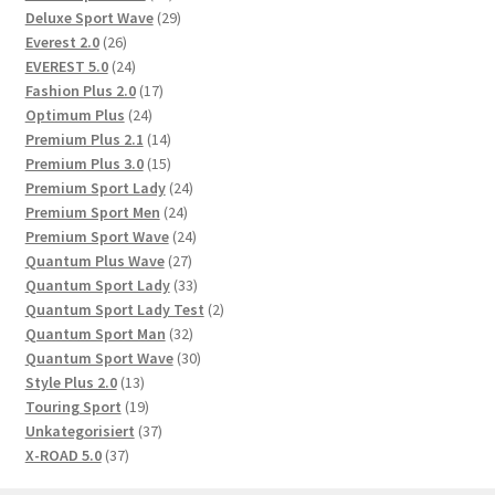
Produkte
29
Deluxe Sport Wave
29
26
Produkte
Everest 2.0
26
Produkte
24
EVEREST 5.0
24
Produkte
17
Fashion Plus 2.0
17
24
Produkte
Optimum Plus
24
Produkte
14
Premium Plus 2.1
14
Produkte
15
Premium Plus 3.0
15
Produkte
24
Premium Sport Lady
24
24
Produkte
Premium Sport Men
24
Produkte
24
Premium Sport Wave
24
27
Produkte
Quantum Plus Wave
27
Produkte
33
Quantum Sport Lady
33
Produkte
2
Quantum Sport Lady Test
2
32
Produkte
Quantum Sport Man
32
Produkte
30
Quantum Sport Wave
30
13
Produkte
Style Plus 2.0
13
Produkte
19
Touring Sport
19
Produkte
37
Unkategorisiert
37
37
Produkte
X-ROAD 5.0
37
Produkte