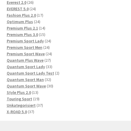
26
Produkte
Everest 2.0
26
Produkte
24
EVEREST 5.0
24
Produkte
17
Fashion Plus 2.0
17
24
Produkte
Optimum Plus
24
Produkte
14
Premium Plus 2.1
14
Produkte
15
Premium Plus 3.0
15
Produkte
24
Premium Sport Lady
24
24
Produkte
Premium Sport Men
24
Produkte
24
Premium Sport Wave
24
27
Produkte
Quantum Plus Wave
27
Produkte
33
Quantum Sport Lady
33
Produkte
2
Quantum Sport Lady Test
2
32
Produkte
Quantum Sport Man
32
Produkte
30
Quantum Sport Wave
30
13
Produkte
Style Plus 2.0
13
Produkte
19
Touring Sport
19
Produkte
37
Unkategorisiert
37
37
Produkte
X-ROAD 5.0
37
Produkte