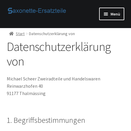
Zur
Zum
Menü
Navigation
Inhalt
springen
springen
Start
Start
Datenschutzerklärung von
Datenschutzerklärung
AGB
von
Beispiel-Seite
Datenschutzerklärung von
Michael Scheer Zweiradteile und Handelswaren
Reinwarzhofen 40
Echtheit von Bewertungen
91177 Thalmässing
Home
1. Begriffsbestimmungen
Ihr Konto