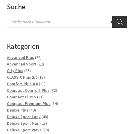
Suche
Products
search
Kategorien
22
Advanced Plus
22
Produkte
22
Advanced Sport
22
35
Produkte
City Plus
35
Produkte
18
CLASSIC Plus 2.0
18
Produkte
21
Comfort Plus 4.0
21
Produkte
32
Compact Comfort Plus
32
31
Produkte
Compact Plus S
31
Produkte
14
Compact Premium Plus
14
40
Produkte
Deluxe Plus
40
Produkte
48
Deluxe Sport Lady
48
28
Produkte
Deluxe Sport Man
28
Produkte
29
Deluxe Sport Wave
29