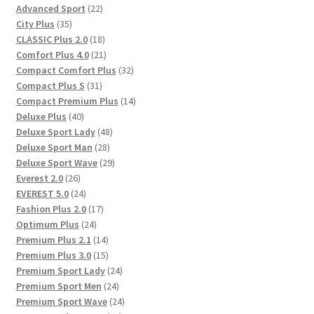
Produkte
22
Advanced Sport
22
35
Produkte
City Plus
35
Produkte
18
CLASSIC Plus 2.0
18
Produkte
21
Comfort Plus 4.0
21
Produkte
32
Compact Comfort Plus
32
31
Produkte
Compact Plus S
31
Produkte
14
Compact Premium Plus
14
40
Produkte
Deluxe Plus
40
Produkte
48
Deluxe Sport Lady
48
28
Produkte
Deluxe Sport Man
28
Produkte
29
Deluxe Sport Wave
29
26
Produkte
Everest 2.0
26
Produkte
24
EVEREST 5.0
24
Produkte
17
Fashion Plus 2.0
17
24
Produkte
Optimum Plus
24
Produkte
14
Premium Plus 2.1
14
Produkte
15
Premium Plus 3.0
15
Produkte
24
Premium Sport Lady
24
24
Produkte
Premium Sport Men
24
Produkte
24
Premium Sport Wave
24