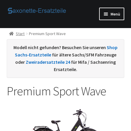
Zur
Zum
Menü
Navigation
Inhalt
springen
springen
Start
Start
Premium Sport Wave
AGB
Modell nicht gefunden? Besuchen Sie unseren
Shop
Sachs-Ersatzteile
für ältere Sachs/SFM Fahrzeuge
Beispiel-Seite
oder
Zweiradersatzteile 24
für Mifa / Sachsenring
Ersatzteile.
Datenschutzerklärung von
Premium Sport Wave
Echtheit von Bewertungen
Home
Ihr Konto