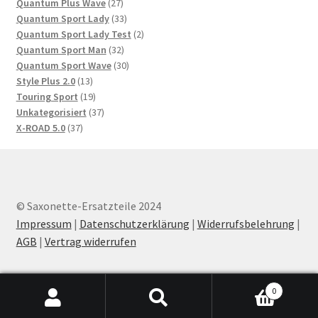
27
Produkte
Quantum Plus Wave
27
Produkte
33
Quantum Sport Lady
33
Produkte
2
Quantum Sport Lady Test
2
32
Produkte
Quantum Sport Man
32
Produkte
30
Quantum Sport Wave
30
13
Produkte
Style Plus 2.0
13
Produkte
19
Touring Sport
19
Produkte
37
Unkategorisiert
37
37
Produkte
X-ROAD 5.0
37
Produkte
© Saxonette-Ersatzteile 2024
Impressum
|
Datenschutzerklärung
|
Widerrufsbelehrung
|
AGB
|
Vertrag widerrufen
0
Products