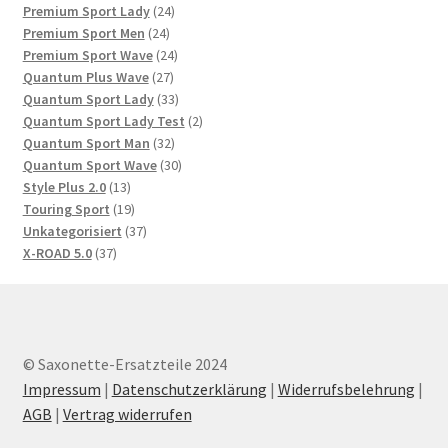
Produkte
24
Premium Sport Lady
24
24
Produkte
Premium Sport Men
24
Produkte
24
Premium Sport Wave
24
27
Produkte
Quantum Plus Wave
27
Produkte
33
Quantum Sport Lady
33
Produkte
2
Quantum Sport Lady Test
2
32
Produkte
Quantum Sport Man
32
Produkte
30
Quantum Sport Wave
30
13
Produkte
Style Plus 2.0
13
Produkte
19
Touring Sport
19
Produkte
37
Unkategorisiert
37
37
Produkte
X-ROAD 5.0
37
Produkte
© Saxonette-Ersatzteile 2024
Impressum
|
Datenschutzerklärung
|
Widerrufsbelehrung
|
AGB
|
Vertrag widerrufen