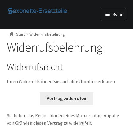
Zur
Zum
Menü
Navigation
Inhalt
springen
springen
Start
Start
Widerrufsbelehrung
Widerrufsbelehrung
AGB
Beispiel-Seite
Widerrufsrecht
Datenschutzerklärung von
Ihren Widerruf können Sie auch direkt online erklären:
Echtheit von Bewertungen
Vertrag widerrufen
Home
Sie haben das Recht, binnen eines Monats ohne Angabe
Ihr Konto
von Gründen diesen Vertrag zu widerrufen.