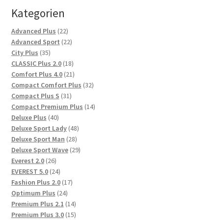
Kategorien
22
Advanced Plus
22
Produkte
22
Advanced Sport
22
35
Produkte
City Plus
35
Produkte
18
CLASSIC Plus 2.0
18
Produkte
21
Comfort Plus 4.0
21
Produkte
32
Compact Comfort Plus
32
31
Produkte
Compact Plus S
31
Produkte
14
Compact Premium Plus
14
40
Produkte
Deluxe Plus
40
Produkte
48
Deluxe Sport Lady
48
28
Produkte
Deluxe Sport Man
28
Produkte
29
Deluxe Sport Wave
29
26
Produkte
Everest 2.0
26
Produkte
24
EVEREST 5.0
24
Produkte
17
Fashion Plus 2.0
17
24
Produkte
Optimum Plus
24
Produkte
14
Premium Plus 2.1
14
Produkte
15
Premium Plus 3.0
15