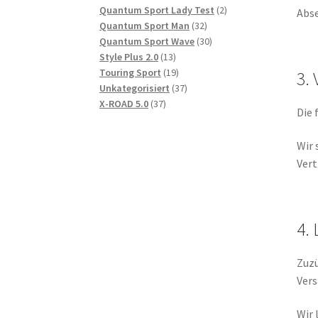
Produkte
2
Quantum Sport Lady Test
2
Abse
32
Produkte
Quantum Sport Man
32
Produkte
30
Quantum Sport Wave
30
13
Produkte
Style Plus 2.0
13
Produkte
19
Touring Sport
19
3.
Produkte
37
Unkategorisiert
37
37
Produkte
X-ROAD 5.0
37
Die 
Produkte
Wir 
Vert
4.
Zuzü
Vers
Wir 