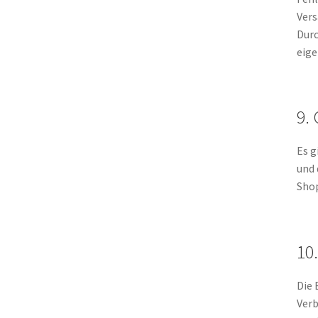
Vers
Durc
eige
9.
Es g
und 
Shop
10
Die 
Verb