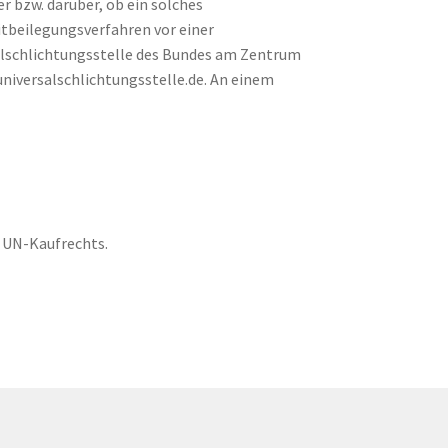
r bzw. darüber, ob ein solches
itbeilegungsverfahren vor einer
salschlichtungsstelle des Bundes am Zentrum
universalschlichtungsstelle.de. An einem
s UN-Kaufrechts.