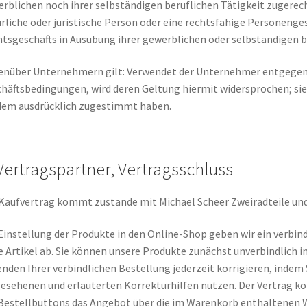
rblichen noch ihrer selbständigen beruflichen Tätigkeit zugere
rliche oder juristische Person oder eine rechtsfähige Personengese
tsgeschäfts in Ausübung ihrer gewerblichen oder selbständigen be
nüber Unternehmern gilt: Verwendet der Unternehmer entgegen
häftsbedingungen, wird deren Geltung hiermit widersprochen; si
dem ausdrücklich zugestimmt haben.
 Vertragspartner, Vertragsschluss
Kaufvertrag kommt zustande mit Michael Scheer Zweiradteile u
Einstellung der Produkte in den Online-Shop geben wir ein verbi
e Artikel ab. Sie können unsere Produkte zunächst unverbindlich 
nden Ihrer verbindlichen Bestellung jederzeit korrigieren, indem S
esehenen und erläuterten Korrekturhilfen nutzen. Der Vertrag k
Bestellbuttons das Angebot über die im Warenkorb enthaltenen