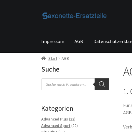
Zur
Zum
Navigation
Inhalt
springen
springen
Impressum
AGB
Datenschutzerklä
Start
AGB
Start
AGB
Beispiel-Seite
Datenschutzerkläru
A
Suche
Kontakt
Versandarten
Vertrag widerrufen
Wa
Products
search
1.
Für 
Kategorien
AGB
22
Advanced Plus
22
Produkte
22
Advanced Sport
22
Verb
35
Produkte