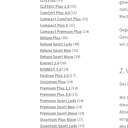
City Plus
35
gewe
Produkte
18
CLASSIC Plus 2.0
18
natü
Produkte
21
Comfort Plus 4.0
21
Rech
Produkte
32
Compact Comfort Plus
32
31
Produkte
Compact Plus S
31
Gege
Produkte
14
Compact Premium Plus
14
Gesc
40
Produkte
Deluxe Plus
40
Produkte
48
wir 
Deluxe Sport Lady
48
28
Produkte
Deluxe Sport Man
28
Produkte
29
Deluxe Sport Wave
29
26
Produkte
Everest 2.0
26
2.
Produkte
24
EVEREST 5.0
24
Produkte
17
Fashion Plus 2.0
17
24
Produkte
Optimum Plus
24
Der 
Produkte
14
Premium Plus 2.1
14
Produkte
15
Premium Plus 3.0
15
Mit 
Produkte
24
Premium Sport Lady
24
dies
24
Produkte
Premium Sport Men
24
Abse
Produkte
24
Premium Sport Wave
24
vorg
27
Produkte
Quantum Plus Wave
27
Produkte
33
Quantum Sport Lady
33
des 