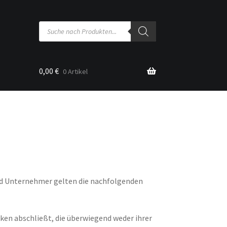
Products
search
0,00
€
0 Artikel
sse
nd Unternehmer gelten die nachfolgenden
cken abschließt, die überwiegend weder ihrer