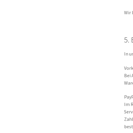
Wir 
5.
In u
Vor
Bei 
Ware
PayP
Im R
Serv
Zahl
best