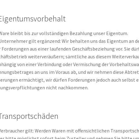
 Eigentumsvorbehalt
Ware bleibt bis zur vollständigen Bezahlung unser Eigentum.
Unternehmer gilt ergänzend: Wir behalten uns das Eigentum an de
r Forderungen aus einer laufenden Geschäftsbeziehung vor. Sie dü
häftsbetrieb weiterveräußern; sämtliche aus diesem Weiterverka
hängig von einer Verbindung oder Vermischung der Vorbehaltswar
nungsbetrages an uns im Voraus ab, und wir nehmen diese Abtretu
erungen ermächtigt, wir dürfen Forderungen jedoch auch selbst ei
lungsverpflichtungen nicht nachkommen.
 Transportschäden
Verbraucher gilt: Werden Waren mit offensichtlichen Transportsch
er bitte möglichst sofort beim Zusteller und nehmen Sie bitte unv