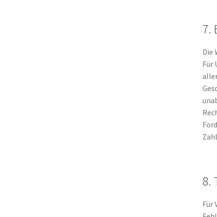
7.
Die 
Für 
alle
Gesc
unab
Rech
Ford
Zah
8.
Für 
Fehl