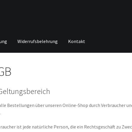
rung
Widerrufsbelehrung
Kontakt
ng von
Echtheit von Bewertungen
Home
Ihr Konto
Impressum
Ka
GB
renkorb
Widerrufsbelehrung
Zahlungsarten
 Geltungsbereich
alle Bestellungen über unseren Online-Shop durch Verbraucher u
.
raucher ist jede natürliche Person, die ein Rechtsgeschäft zu Zwe