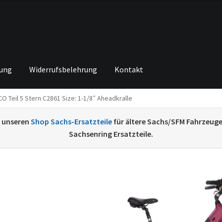
rung
Widerrufsbelehrung
Kontakt
O Teil 5 Stern C2861 Size: 1-1/8″ Aheadkralle
ng von
Echtheit von Bewertungen
Home
Ihr Konto
Impressum
Ka
e unseren
Shop Sachs-Ersatzteile
für ältere Sachs/SFM Fahrzeug
renkorb
Widerrufsbelehrung
Zahlungsarten
Sachsenring Ersatzteile.