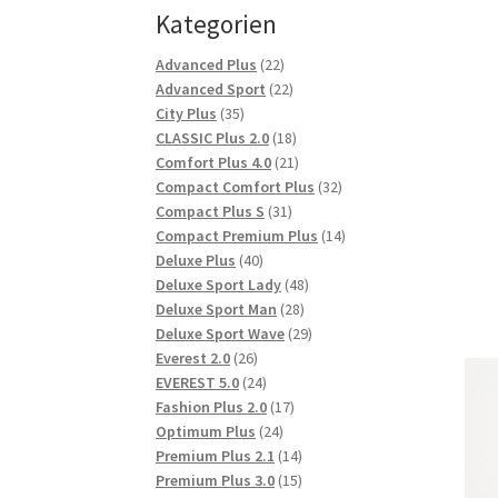
Kategorien
22
Advanced Plus
22
Produkte
22
Advanced Sport
22
35
Produkte
City Plus
35
Produkte
18
CLASSIC Plus 2.0
18
Produkte
21
Comfort Plus 4.0
21
Produkte
32
Compact Comfort Plus
32
31
Produkte
Compact Plus S
31
Produkte
14
Compact Premium Plus
14
40
Produkte
Deluxe Plus
40
Produkte
48
Deluxe Sport Lady
48
28
Produkte
Deluxe Sport Man
28
Produkte
29
Deluxe Sport Wave
29
26
Produkte
Everest 2.0
26
Produkte
24
EVEREST 5.0
24
Produkte
17
Fashion Plus 2.0
17
24
Produkte
Optimum Plus
24
Produkte
14
Premium Plus 2.1
14
Produkte
15
Premium Plus 3.0
15