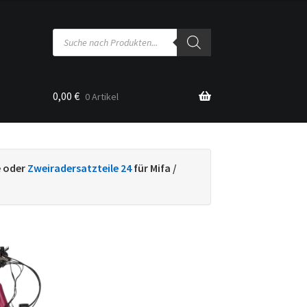
Products
search
0,00
€
0 Artikel
sse
e oder
Zweiradersatzteile 24
für Mifa /