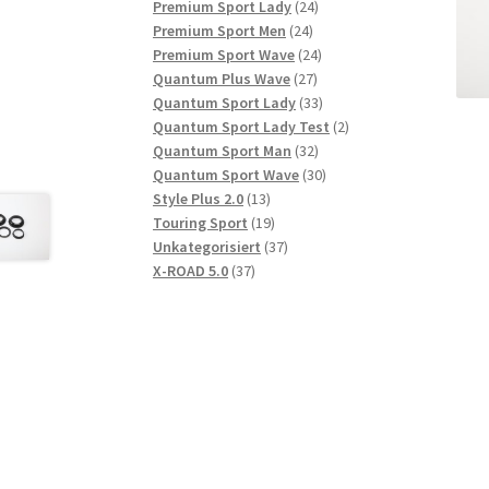
Produkte
24
Premium Sport Lady
24
24
Produkte
Premium Sport Men
24
Produkte
24
Premium Sport Wave
24
27
Produkte
Quantum Plus Wave
27
Produkte
33
Quantum Sport Lady
33
Produkte
2
Quantum Sport Lady Test
2
32
Produkte
Quantum Sport Man
32
Produkte
30
Quantum Sport Wave
30
13
Produkte
Style Plus 2.0
13
Produkte
19
Touring Sport
19
Produkte
37
Unkategorisiert
37
37
Produkte
X-ROAD 5.0
37
Produkte