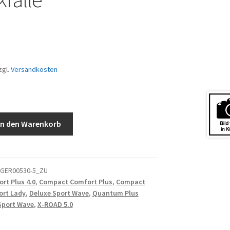
zgl.
Versandkosten
In den Warenkorb
GER00530-5_ZU
rt Plus 4.0
,
Compact Comfort Plus
,
Compact
ort Lady
,
Deluxe Sport Wave
,
Quantum Plus
port Wave
,
X-ROAD 5.0