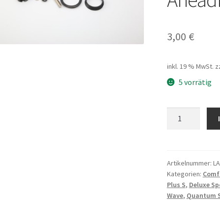
3,00
€
inkl. 19 % MwSt.
z
5 vorrätig
Steuersatz
NECO
Teil
5
Stern
Artikelnummer:
LA
Kategorien:
Comfo
C2861
Plus S
,
Deluxe Sp
Size:
Wave
,
Quantum S
1-
1/8"