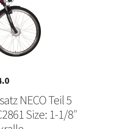
4.0
satz NECO Teil 5
C2861 Size: 1-1/8″
ralle