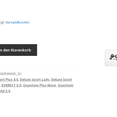
zgl.
Versandkosten
In den Warenkorb
AGER00430_ZU
rt Plus 4.0
,
Deluxe Sport Lady
,
Deluxe Sport
,
EVEREST 5.0
,
Quantum Plus Wave
,
Quantum
AD 5.0