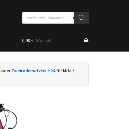
Products
search
0,00
€
0 Artikel
sse
e oder
Zweiradersatzteile 24
für Mifa /