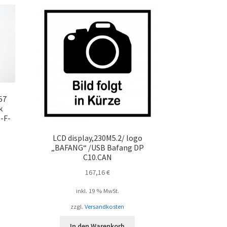
57
k
-F-
LCD display,230M5.2/ logo
„BAFANG“ /USB Bafang DP
C10.CAN
167,16
€
inkl. 19 % MwSt.
zzgl.
Versandkosten
In den Warenkorb