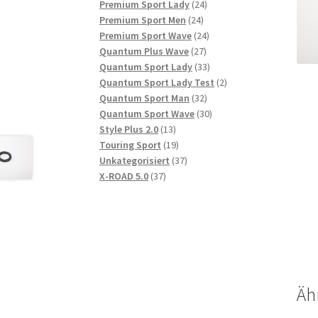
Produkte
24
Premium Sport Lady
24
24
Produkte
Premium Sport Men
24
Produkte
24
Premium Sport Wave
24
27
Produkte
Quantum Plus Wave
27
Produkte
33
Quantum Sport Lady
33
Produkte
2
Quantum Sport Lady Test
2
32
Produkte
Quantum Sport Man
32
Produkte
30
Quantum Sport Wave
30
13
Produkte
Style Plus 2.0
13
Produkte
19
Touring Sport
19
Produkte
37
Unkategorisiert
37
37
Produkte
X-ROAD 5.0
37
Produkte
Äh