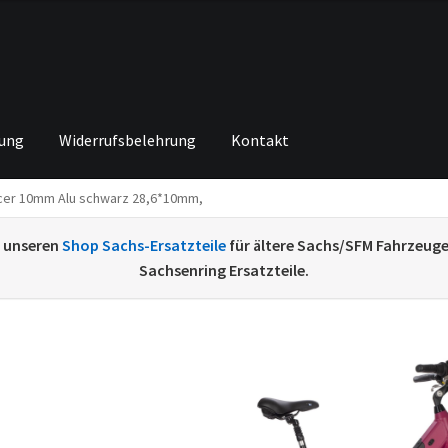
rung
Widerrufsbelehrung
Kontakt
cer 10mm Alu schwarz 28,6*10mm,
ng von
Echtheit von Bewertungen
Home
Ihr Konto
Impressum
Ka
e unseren
Shop Sachs-Ersatzteile
für ältere Sachs/SFM Fahrzeug
renkorb
Widerrufsbelehrung
Zahlungsarten
Sachsenring Ersatzteile.