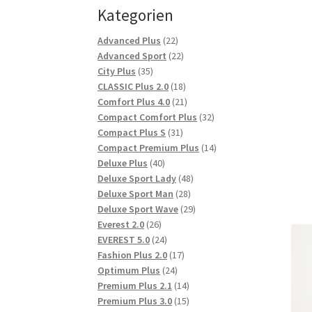
Kategorien
22
Advanced Plus
22
Produkte
22
Advanced Sport
22
35
Produkte
City Plus
35
Produkte
18
CLASSIC Plus 2.0
18
Produkte
21
Comfort Plus 4.0
21
Produkte
32
Compact Comfort Plus
32
31
Produkte
Compact Plus S
31
Produkte
14
Compact Premium Plus
14
40
Produkte
Deluxe Plus
40
Produkte
48
Deluxe Sport Lady
48
28
Produkte
Deluxe Sport Man
28
Produkte
29
Deluxe Sport Wave
29
26
Produkte
Everest 2.0
26
Produkte
24
EVEREST 5.0
24
Produkte
17
Fashion Plus 2.0
17
24
Produkte
Optimum Plus
24
Produkte
14
Premium Plus 2.1
14
Produkte
15
Premium Plus 3.0
15