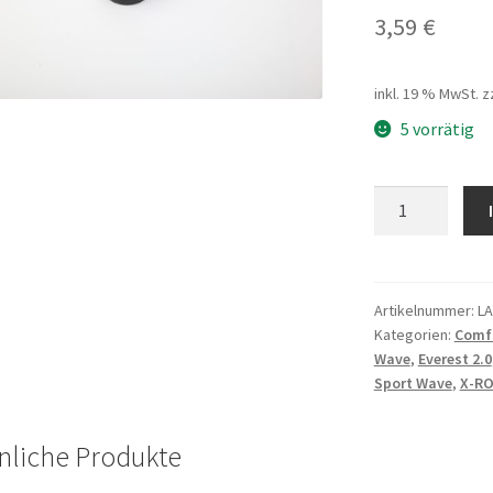
3,59
€
inkl. 19 % MwSt.
z
5 vorrätig
Steuersatz
Spacer
10mm
Alu
schwarz
Artikelnummer:
L
Kategorien:
Comfo
28,6*10mm,
Wave
,
Everest 2.0
Menge
Sport Wave
,
X-RO
nliche Produkte