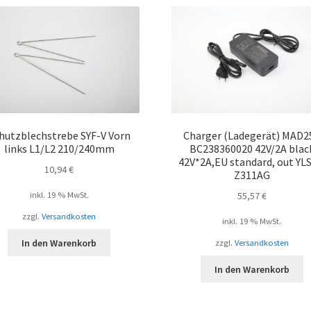
hutzblechstrebe SYF-V Vorn
Charger (Ladegerät) MAD2
links L1/L2 210/240mm
BC238360020 42V/2A blac
42V*2A,EU standard, out YLS
10,94
€
Z311AG
inkl. 19 % MwSt.
55,57
€
zzgl.
Versandkosten
inkl. 19 % MwSt.
In den Warenkorb
zzgl.
Versandkosten
In den Warenkorb