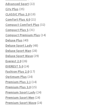
Produkte
22
Advanced Sport
22
35
Produkte
City Plus
35
Produkte
18
CLASSIC Plus 2.0
18
Produkte
21
Comfort Plus 4.0
21
Produkte
32
Compact Comfort Plus
32
31
Produkte
Compact Plus S
31
Produkte
14
Compact Premium Plus
14
40
Produkte
Deluxe Plus
40
Produkte
48
Deluxe Sport Lady
48
28
Produkte
Deluxe Sport Man
28
Produkte
29
Deluxe Sport Wave
29
26
Produkte
Everest 2.0
26
Produkte
24
EVEREST 5.0
24
Produkte
17
Fashion Plus 2.0
17
24
Produkte
Optimum Plus
24
Produkte
14
Premium Plus 2.1
14
Produkte
15
Premium Plus 3.0
15
Produkte
24
Premium Sport Lady
24
24
Produkte
Premium Sport Men
24
Produkte
24
Premium Sport Wave
24