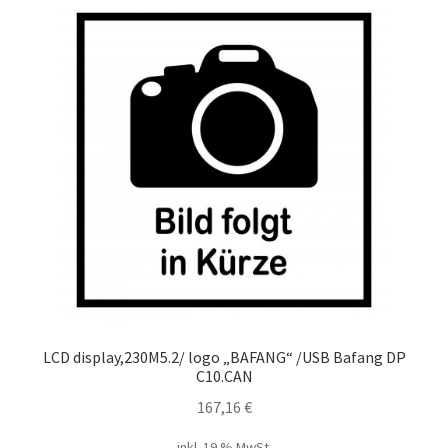
LCD display,230M5.2/ logo „BAFANG“ /USB Bafang DP
C10.CAN
167,16
€
inkl. 19 % MwSt.