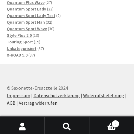
27
Produkte
Quantum Plus Wave
27
Produkte
33
Quantum Sport Lady
33
Produkte
2
Quantum Sport Lady Test
2
32
Produkte
Quantum Sport Man
32
Produkte
30
Quantum Sport Wave
30
13
Produkte
Style Plus 2.0
13
Produkte
19
Touring Sport
19
Produkte
37
Unkategorisiert
37
37
Produkte
X-ROAD 5.0
37
Produkte
© Saxonette-Ersatzteile 2024
Impressum
|
Datenschutzerklärung
|
Widerrufsbelehrung
|
AGB
|
Vertrag widerrufen
0
Products