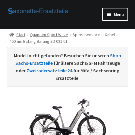
Zur
Zum
Menü
Navigation
Inhalt
springen
springen
Start
Start
Quantum Sport Wave
Speedsensor mit Kabel
460mm Bafang Bafang SD 021.01
AGB
Modell nicht gefunden? Besuchen Sie unseren
Shop
Beispiel-Seite
Sachs-Ersatzteile
für ältere Sachs/SFM Fahrzeuge
oder
Zweiradersatzteile 24
für Mifa / Sachsenring
Datenschutzerklärung von
Ersatzteile.
Echtheit von Bewertungen
Home
Ihr Konto