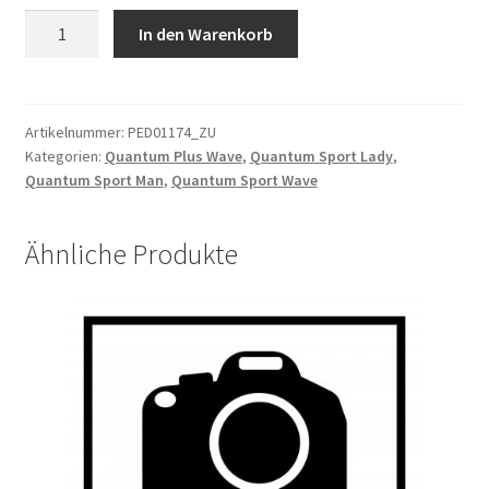
Speedsensor
In den Warenkorb
mit
Kabel
460mm
Bafang
Artikelnummer:
PED01174_ZU
Kategorien:
Quantum Plus Wave
,
Quantum Sport Lady
,
Bafang
Quantum Sport Man
,
Quantum Sport Wave
SD
021.01
Menge
Ähnliche Produkte