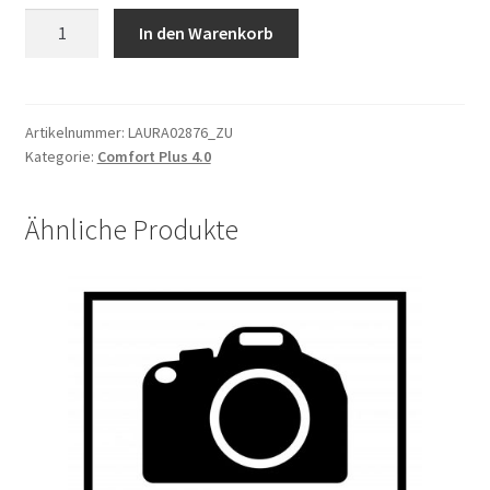
Felge
In den Warenkorb
Mingda
MP17
26",
36H,
Artikelnummer:
LAURA02876_ZU
Kategorie:
Comfort Plus 4.0
CNC,
schwarz
26"*36H*13G
Ähnliche Produkte
Menge