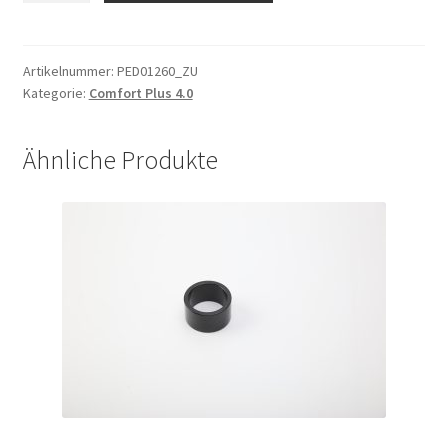
Comfort
Plus
4.0
Artikelnummer:
PED01260_ZU
Kategorie:
Comfort Plus 4.0
Menge
Ähnliche Produkte