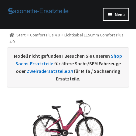
Zur
Zum
Menü
Navigation
Inhalt
springen
springen
Start
Start
Comfort Plus 4.0
Lichtkabel 1150mm Comfort Plus
4.0
AGB
Modell nicht gefunden? Besuchen Sie unseren
Shop
Beispiel-Seite
Sachs-Ersatzteile
für ältere Sachs/SFM Fahrzeuge
oder
Zweiradersatzteile 24
für Mifa / Sachsenring
Datenschutzerklärung von
Ersatzteile.
Echtheit von Bewertungen
Home
Ihr Konto