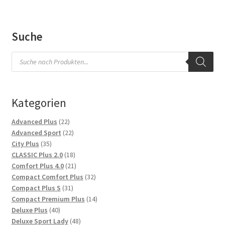
Suche
Products
search
Kategorien
22
Advanced Plus
22
Produkte
22
Advanced Sport
22
35
Produkte
City Plus
35
Produkte
18
CLASSIC Plus 2.0
18
Produkte
21
Comfort Plus 4.0
21
Produkte
32
Compact Comfort Plus
32
31
Produkte
Compact Plus S
31
Produkte
14
Compact Premium Plus
14
40
Produkte
Deluxe Plus
40
Produkte
48
Deluxe Sport Lady
48