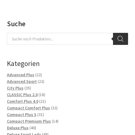
Suche
Products
search
Kategorien
22
Advanced Plus
22
Produkte
22
Advanced Sport
22
35
Produkte
City Plus
35
Produkte
18
CLASSIC Plus 2.0
18
Produkte
21
Comfort Plus 4.0
21
Produkte
32
Compact Comfort Plus
32
31
Produkte
Compact Plus S
31
Produkte
14
Compact Premium Plus
14
40
Produkte
Deluxe Plus
40
Produkte
48
Deluxe Sport Lady
48