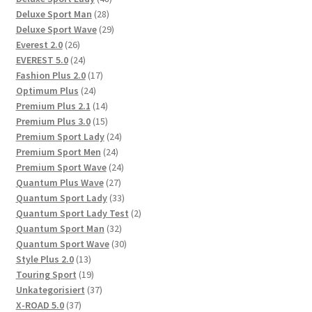
28
Produkte
Deluxe Sport Man
28
Produkte
29
Deluxe Sport Wave
29
26
Produkte
Everest 2.0
26
Produkte
24
EVEREST 5.0
24
Produkte
17
Fashion Plus 2.0
17
24
Produkte
Optimum Plus
24
Produkte
14
Premium Plus 2.1
14
Produkte
15
Premium Plus 3.0
15
Produkte
24
Premium Sport Lady
24
24
Produkte
Premium Sport Men
24
Produkte
24
Premium Sport Wave
24
27
Produkte
Quantum Plus Wave
27
Produkte
33
Quantum Sport Lady
33
Produkte
2
Quantum Sport Lady Test
2
32
Produkte
Quantum Sport Man
32
Produkte
30
Quantum Sport Wave
30
13
Produkte
Style Plus 2.0
13
Produkte
19
Touring Sport
19
Produkte
37
Unkategorisiert
37
37
Produkte
X-ROAD 5.0
37