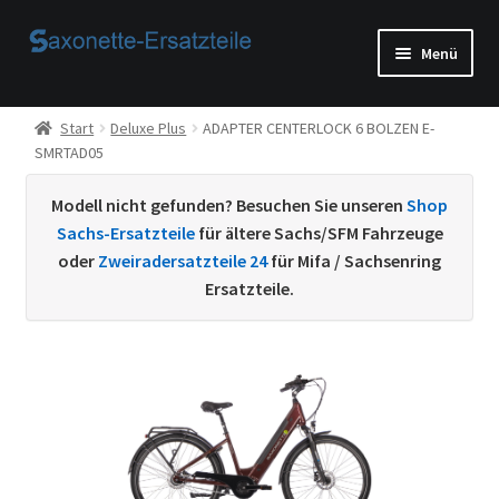
Zur
Zum
Menü
Navigation
Inhalt
springen
springen
Start
Start
Deluxe Plus
ADAPTER CENTERLOCK 6 BOLZEN E-
SMRTAD05
AGB
Modell nicht gefunden? Besuchen Sie unseren
Shop
Beispiel-Seite
Sachs-Ersatzteile
für ältere Sachs/SFM Fahrzeuge
oder
Zweiradersatzteile 24
für Mifa / Sachsenring
Datenschutzerklärung von
Ersatzteile.
Echtheit von Bewertungen
Home
Ihr Konto