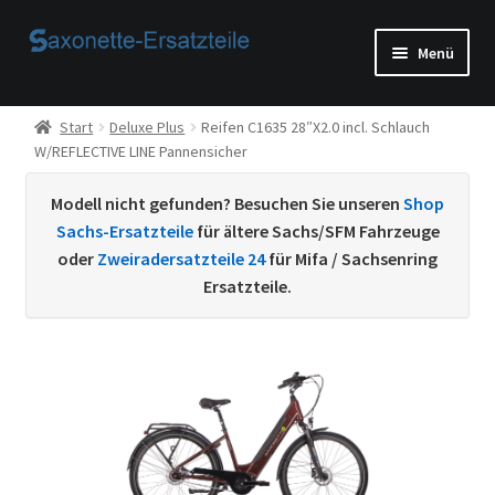
Zur
Zum
Menü
Navigation
Inhalt
springen
springen
Start
Start
Deluxe Plus
Reifen C1635 28″X2.0 incl. Schlauch
W/REFLECTIVE LINE Pannensicher
AGB
Modell nicht gefunden? Besuchen Sie unseren
Shop
Beispiel-Seite
Sachs-Ersatzteile
für ältere Sachs/SFM Fahrzeuge
oder
Zweiradersatzteile 24
für Mifa / Sachsenring
Datenschutzerklärung von
Ersatzteile.
Echtheit von Bewertungen
Home
Ihr Konto