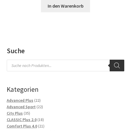
In den Warenkorb
Suche
Products
search
Kategorien
22
Advanced Plus
22
Produkte
22
Advanced Sport
22
35
Produkte
City Plus
35
Produkte
18
CLASSIC Plus 2.0
18
Produkte
21
Comfort Plus 4.0
21