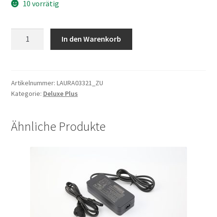
10 vorrätig
Reifen
In den Warenkorb
C1635
28"X2.0
incl.
Schlauch
Artikelnummer:
LAURA03321_ZU
Kategorie:
Deluxe Plus
W/REFLECTIVE
LINE
Pannensicher
Ähnliche Produkte
Menge