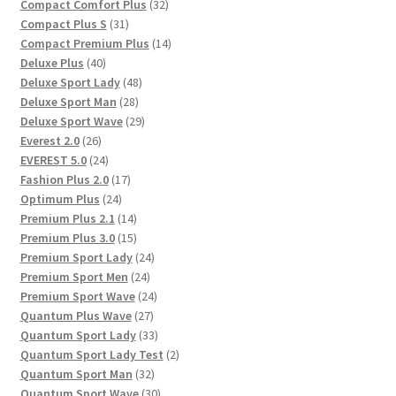
Produkte
32
Compact Comfort Plus
32
31
Produkte
Compact Plus S
31
Produkte
14
Compact Premium Plus
14
40
Produkte
Deluxe Plus
40
Produkte
48
Deluxe Sport Lady
48
28
Produkte
Deluxe Sport Man
28
Produkte
29
Deluxe Sport Wave
29
26
Produkte
Everest 2.0
26
Produkte
24
EVEREST 5.0
24
Produkte
17
Fashion Plus 2.0
17
24
Produkte
Optimum Plus
24
Produkte
14
Premium Plus 2.1
14
Produkte
15
Premium Plus 3.0
15
Produkte
24
Premium Sport Lady
24
24
Produkte
Premium Sport Men
24
Produkte
24
Premium Sport Wave
24
27
Produkte
Quantum Plus Wave
27
Produkte
33
Quantum Sport Lady
33
Produkte
2
Quantum Sport Lady Test
2
32
Produkte
Quantum Sport Man
32
Produkte
30
Quantum Sport Wave
30