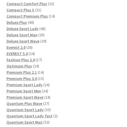
Produkte
32
Compact Comfort Plus
32
31
Produkte
Compact Plus S
31
Produkte
14
Compact Premium Plus
14
40
Produkte
Deluxe Plus
40
Produkte
48
Deluxe Sport Lady
48
28
Produkte
Deluxe Sport Man
28
Produkte
29
Deluxe Sport Wave
29
26
Produkte
Everest 2.0
26
Produkte
24
EVEREST 5.0
24
Produkte
17
Fashion Plus 2.0
17
24
Produkte
Optimum Plus
24
Produkte
14
Premium Plus 2.1
14
Produkte
15
Premium Plus 3.0
15
Produkte
24
Premium Sport Lady
24
24
Produkte
Premium Sport Men
24
Produkte
24
Premium Sport Wave
24
27
Produkte
Quantum Plus Wave
27
Produkte
33
Quantum Sport Lady
33
Produkte
2
Quantum Sport Lady Test
2
32
Produkte
Quantum Sport Man
32