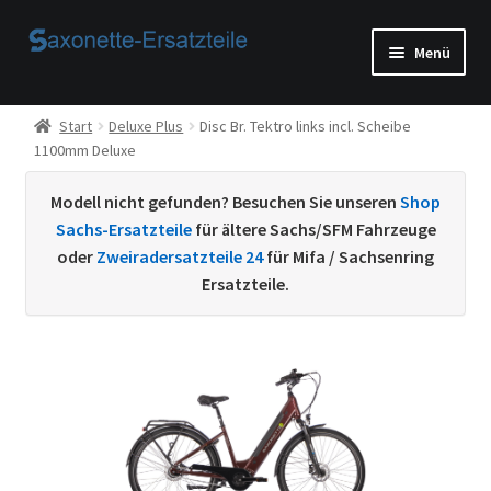
Zur
Zum
Menü
Navigation
Inhalt
springen
springen
Start
Start
Deluxe Plus
Disc Br. Tektro links incl. Scheibe
1100mm Deluxe
AGB
Modell nicht gefunden? Besuchen Sie unseren
Shop
Beispiel-Seite
Sachs-Ersatzteile
für ältere Sachs/SFM Fahrzeuge
oder
Zweiradersatzteile 24
für Mifa / Sachsenring
Datenschutzerklärung von
Ersatzteile.
Echtheit von Bewertungen
Home
Ihr Konto