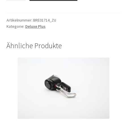
Tektro
links
incl.
Artikelnummer:
BRE01714_ZU
Kategorie:
Deluxe Plus
Scheibe
1100mm
Deluxe
Ähnliche Produkte
Menge