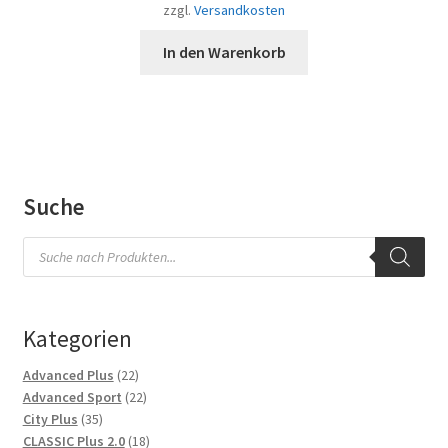
zzgl.
Versandkosten
In den Warenkorb
Suche
Products
search
Kategorien
22
Advanced Plus
22
Produkte
22
Advanced Sport
22
35
Produkte
City Plus
35
Produkte
18
CLASSIC Plus 2.0
18