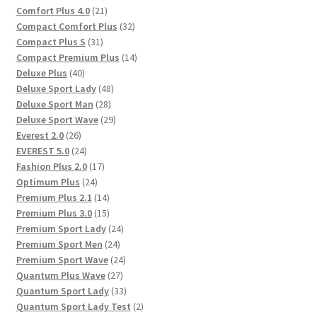
Produkte
21
Comfort Plus 4.0
21
Produkte
32
Compact Comfort Plus
32
31
Produkte
Compact Plus S
31
Produkte
14
Compact Premium Plus
14
40
Produkte
Deluxe Plus
40
Produkte
48
Deluxe Sport Lady
48
28
Produkte
Deluxe Sport Man
28
Produkte
29
Deluxe Sport Wave
29
26
Produkte
Everest 2.0
26
Produkte
24
EVEREST 5.0
24
Produkte
17
Fashion Plus 2.0
17
24
Produkte
Optimum Plus
24
Produkte
14
Premium Plus 2.1
14
Produkte
15
Premium Plus 3.0
15
Produkte
24
Premium Sport Lady
24
24
Produkte
Premium Sport Men
24
Produkte
24
Premium Sport Wave
24
27
Produkte
Quantum Plus Wave
27
Produkte
33
Quantum Sport Lady
33
Produkte
2
Quantum Sport Lady Test
2