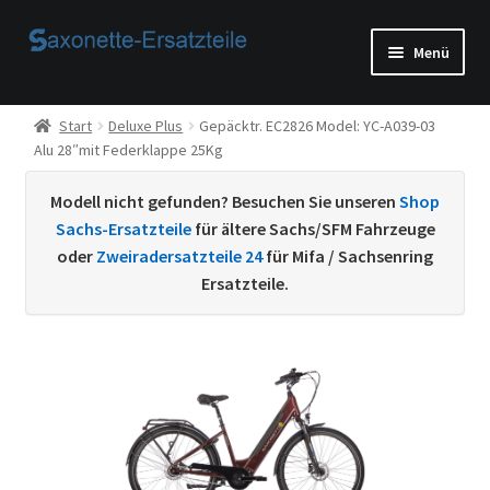
Zur
Zum
Menü
Navigation
Inhalt
springen
springen
Start
Start
Deluxe Plus
Gepäcktr. EC2826 Model: YC-A039-03
Alu 28″mit Federklappe 25Kg
AGB
Modell nicht gefunden? Besuchen Sie unseren
Shop
Beispiel-Seite
Sachs-Ersatzteile
für ältere Sachs/SFM Fahrzeuge
oder
Zweiradersatzteile 24
für Mifa / Sachsenring
Datenschutzerklärung von
Ersatzteile.
Echtheit von Bewertungen
Home
Ihr Konto