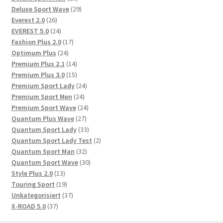
Produkte
29
Deluxe Sport Wave
29
26
Produkte
Everest 2.0
26
Produkte
24
EVEREST 5.0
24
Produkte
17
Fashion Plus 2.0
17
24
Produkte
Optimum Plus
24
Produkte
14
Premium Plus 2.1
14
Produkte
15
Premium Plus 3.0
15
Produkte
24
Premium Sport Lady
24
24
Produkte
Premium Sport Men
24
Produkte
24
Premium Sport Wave
24
27
Produkte
Quantum Plus Wave
27
Produkte
33
Quantum Sport Lady
33
Produkte
2
Quantum Sport Lady Test
2
32
Produkte
Quantum Sport Man
32
Produkte
30
Quantum Sport Wave
30
13
Produkte
Style Plus 2.0
13
Produkte
19
Touring Sport
19
Produkte
37
Unkategorisiert
37
37
Produkte
X-ROAD 5.0
37
Produkte