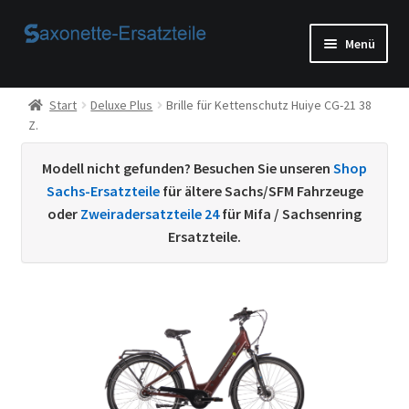
Zur
Zum
Menü
Navigation
Inhalt
springen
springen
Start
Start
Deluxe Plus
Brille für Kettenschutz Huiye CG-21 38
Z.
AGB
Modell nicht gefunden? Besuchen Sie unseren
Shop
Beispiel-Seite
Sachs-Ersatzteile
für ältere Sachs/SFM Fahrzeuge
oder
Zweiradersatzteile 24
für Mifa / Sachsenring
Datenschutzerklärung von
Ersatzteile.
Echtheit von Bewertungen
Home
Ihr Konto