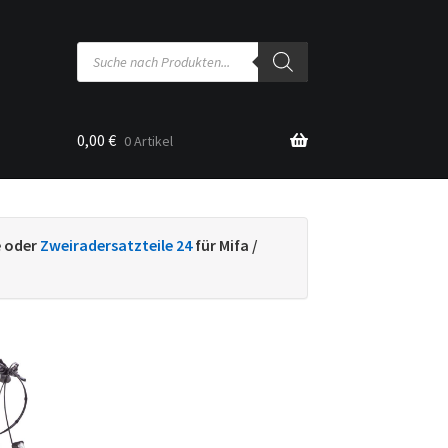
Products
search
0,00
€
0 Artikel
sse
e oder
Zweiradersatzteile 24
für Mifa /