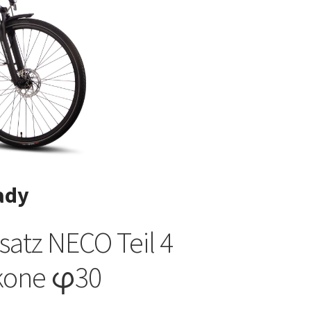
ady
satz NECO Teil 4
kone φ30