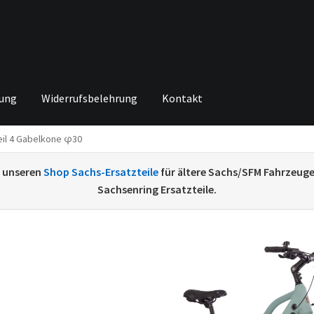
rung
Widerrufsbelehrung
Kontakt
eil 4 Gabelkone φ30
ng von
Echtheit von Bewertungen
Home
Ihr Konto
Impressum
Ka
e unseren
Shop Sachs-Ersatzteile
für ältere Sachs/SFM Fahrzeug
renkorb
Widerrufsbelehrung
Zahlungsarten
Sachsenring Ersatzteile.