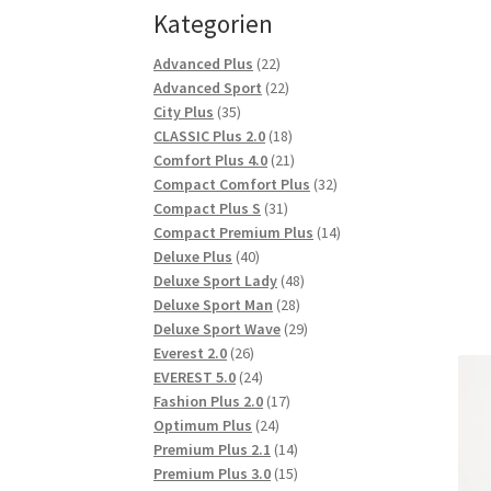
Kategorien
22
Advanced Plus
22
Produkte
22
Advanced Sport
22
35
Produkte
City Plus
35
Produkte
18
CLASSIC Plus 2.0
18
Produkte
21
Comfort Plus 4.0
21
Produkte
32
Compact Comfort Plus
32
31
Produkte
Compact Plus S
31
Produkte
14
Compact Premium Plus
14
40
Produkte
Deluxe Plus
40
Produkte
48
Deluxe Sport Lady
48
28
Produkte
Deluxe Sport Man
28
Produkte
29
Deluxe Sport Wave
29
26
Produkte
Everest 2.0
26
Produkte
24
EVEREST 5.0
24
Produkte
17
Fashion Plus 2.0
17
24
Produkte
Optimum Plus
24
Produkte
14
Premium Plus 2.1
14
Produkte
15
Premium Plus 3.0
15