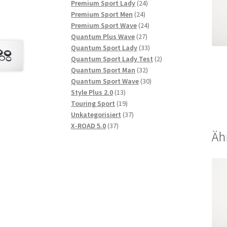
Produkte
24
Premium Sport Lady
24
24
Produkte
Premium Sport Men
24
Produkte
24
Premium Sport Wave
24
27
Produkte
Quantum Plus Wave
27
Produkte
33
Quantum Sport Lady
33
Produkte
2
Quantum Sport Lady Test
2
32
Produkte
Quantum Sport Man
32
Produkte
30
Quantum Sport Wave
30
13
Produkte
Style Plus 2.0
13
Produkte
19
Touring Sport
19
Produkte
37
Unkategorisiert
37
37
Produkte
X-ROAD 5.0
37
Äh
Produkte