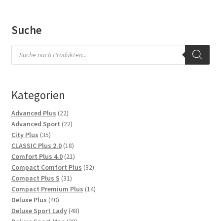
Suche
Products
search
Kategorien
22
Advanced Plus
22
Produkte
22
Advanced Sport
22
35
Produkte
City Plus
35
Produkte
18
CLASSIC Plus 2.0
18
Produkte
21
Comfort Plus 4.0
21
Produkte
32
Compact Comfort Plus
32
31
Produkte
Compact Plus S
31
Produkte
14
Compact Premium Plus
14
40
Produkte
Deluxe Plus
40
Produkte
48
Deluxe Sport Lady
48