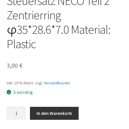
Steuersatz NECO Teil 2
Zentrierring
φ35*28.6*7.0 Material:
Plastic
3,00
€
inkl. 19 % MwSt.
zzgl.
Versandkosten
5 vorrätig
Steuersatz
In den Warenkorb
NECO
Teil