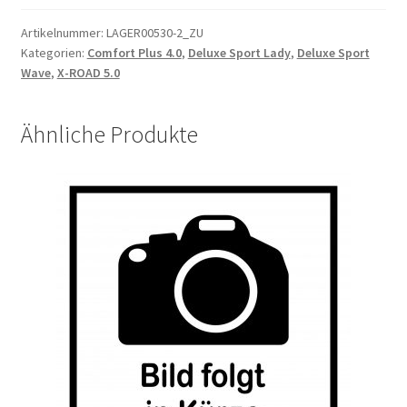
2
Zentrierring
Artikelnummer:
LAGER00530-2_ZU
Kategorien:
Comfort Plus 4.0
,
Deluxe Sport Lady
,
Deluxe Sport
φ35*28.6*7.0
Wave
,
X-ROAD 5.0
Material:
Plastic
Menge
Ähnliche Produkte