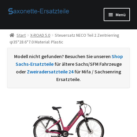
Zur
Zum
Menü
Navigation
Inhalt
springen
springen
Start
Start
X-ROAD 5.0
Steuersatz NECO Teil 2 Zentrierring
φ35*28.6*7.0 Material: Plastic
AGB
Modell nicht gefunden? Besuchen Sie unseren
Shop
Beispiel-Seite
Sachs-Ersatzteile
für ältere Sachs/SFM Fahrzeuge
oder
Zweiradersatzteile 24
für Mifa / Sachsenring
Datenschutzerklärung von
Ersatzteile.
Echtheit von Bewertungen
Home
Ihr Konto