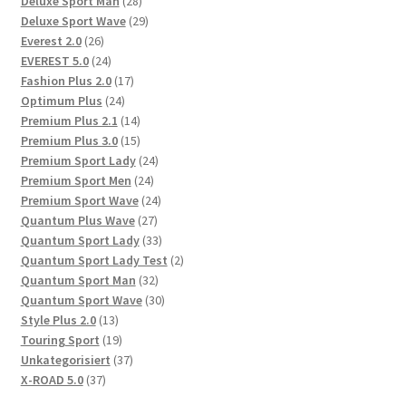
28
Produkte
Deluxe Sport Man
28
Produkte
29
Deluxe Sport Wave
29
26
Produkte
Everest 2.0
26
Produkte
24
EVEREST 5.0
24
Produkte
17
Fashion Plus 2.0
17
24
Produkte
Optimum Plus
24
Produkte
14
Premium Plus 2.1
14
Produkte
15
Premium Plus 3.0
15
Produkte
24
Premium Sport Lady
24
24
Produkte
Premium Sport Men
24
Produkte
24
Premium Sport Wave
24
27
Produkte
Quantum Plus Wave
27
Produkte
33
Quantum Sport Lady
33
Produkte
2
Quantum Sport Lady Test
2
32
Produkte
Quantum Sport Man
32
Produkte
30
Quantum Sport Wave
30
13
Produkte
Style Plus 2.0
13
Produkte
19
Touring Sport
19
Produkte
37
Unkategorisiert
37
37
Produkte
X-ROAD 5.0
37
Produkte