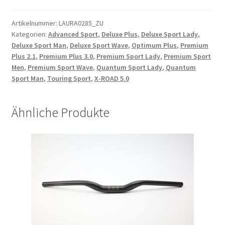
silber,
2.34,
Artikelnummer:
LAURA0285_ZU
Kategorien:
Advanced Sport
,
Deluxe Plus
,
Deluxe Sport Lady
,
285mm
Deluxe Sport Man
,
Deluxe Sport Wave
,
Optimum Plus
,
Premium
13G
Plus 2.1
,
Premium Plus 3.0
,
Premium Sport Lady
,
Premium Sport
Menge
Men
,
Premium Sport Wave
,
Quantum Sport Lady
,
Quantum
Sport Man
,
Touring Sport
,
X-ROAD 5.0
Ähnliche Produkte