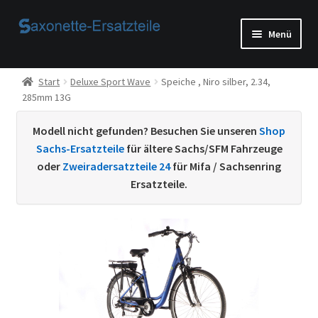
Zur
Zum
Menü
Navigation
Inhalt
springen
springen
Start
Start
Deluxe Sport Wave
Speiche , Niro silber, 2.34,
285mm 13G
AGB
Modell nicht gefunden? Besuchen Sie unseren
Shop
Beispiel-Seite
Sachs-Ersatzteile
für ältere Sachs/SFM Fahrzeuge
oder
Zweiradersatzteile 24
für Mifa / Sachsenring
Datenschutzerklärung von
Ersatzteile.
Echtheit von Bewertungen
Home
Ihr Konto