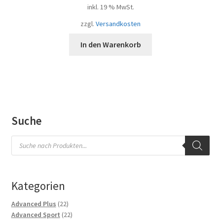
inkl. 19 % MwSt.
zzgl.
Versandkosten
In den Warenkorb
Suche
Products
search
Kategorien
22
Advanced Plus
22
Produkte
22
Advanced Sport
22