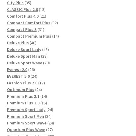
35
Produkte
City Plus
35
Produkte
18
CLASSIC Plus 2.0
18
Produkte
21
Comfort Plus 4.0
21
Produkte
32
Compact Comfort Plus
32
31
Produkte
Compact Plus S
31
Produkte
14
Compact Premium Plus
14
40
Produkte
Deluxe Plus
40
Produkte
48
Deluxe Sport Lady
48
28
Produkte
Deluxe Sport Man
28
Produkte
29
Deluxe Sport Wave
29
26
Produkte
Everest 2.0
26
Produkte
24
EVEREST 5.0
24
Produkte
17
Fashion Plus 2.0
17
24
Produkte
Optimum Plus
24
Produkte
14
Premium Plus 2.1
14
Produkte
15
Premium Plus 3.0
15
Produkte
24
Premium Sport Lady
24
24
Produkte
Premium Sport Men
24
Produkte
24
Premium Sport Wave
24
27
Produkte
Quantum Plus Wave
27