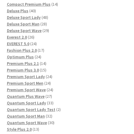
Produkte
14
Compact Premium Plus
14
40
Produkte
Deluxe Plus
40
Produkte
48
Deluxe Sport Lady
48
28
Produkte
Deluxe Sport Man
28
Produkte
29
Deluxe Sport Wave
29
26
Produkte
Everest 2.0
26
Produkte
24
EVEREST 5.0
24
Produkte
17
Fashion Plus 2.0
17
24
Produkte
Optimum Plus
24
Produkte
14
Premium Plus 2.1
14
Produkte
15
Premium Plus 3.0
15
Produkte
24
Premium Sport Lady
24
24
Produkte
Premium Sport Men
24
Produkte
24
Premium Sport Wave
24
27
Produkte
Quantum Plus Wave
27
Produkte
33
Quantum Sport Lady
33
Produkte
2
Quantum Sport Lady Test
2
32
Produkte
Quantum Sport Man
32
Produkte
30
Quantum Sport Wave
30
13
Produkte
Style Plus 2.0
13