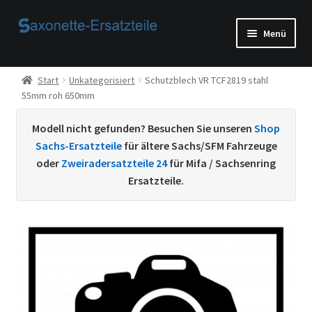
Zur
Zum
Menü
Navigation
Inhalt
springen
springen
Start
Start
Unkategorisiert
Schutzblech VR TCF2819 stahl
55mm roh 650mm
AGB
Modell nicht gefunden? Besuchen Sie unseren
Shop
Beispiel-Seite
Sachs-Ersatzteile
für ältere Sachs/SFM Fahrzeuge
oder
Zweiradersatzteile 24
für Mifa / Sachsenring
Datenschutzerklärung von
Ersatzteile.
Echtheit von Bewertungen
Home
Ihr Konto