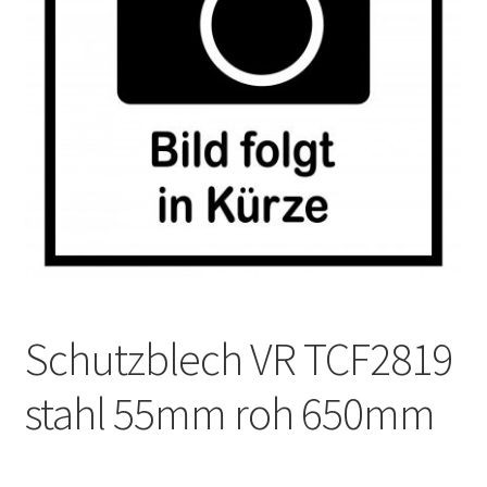
Impressum
Kasse
Kontakt
Versandarten
Vertrag widerrufen
Warenkorb
Schutzblech VR TCF2819
Widerrufsbelehrung
stahl 55mm roh 650mm
Zahlungsarten