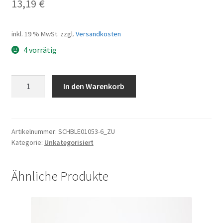
13,19
€
inkl. 19 % MwSt.
zzgl.
Versandkosten
4 vorrätig
Schutzblech
In den Warenkorb
VR
TCF2819
stahl
55mm
Artikelnummer:
SCHBLE01053-6_ZU
Kategorie:
Unkategorisiert
roh
650mm
Menge
Ähnliche Produkte