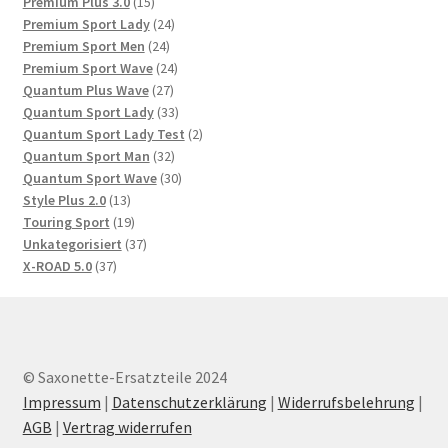
Produkte
15
Premium Plus 3.0
15
Produkte
24
Premium Sport Lady
24
24
Produkte
Premium Sport Men
24
Produkte
24
Premium Sport Wave
24
27
Produkte
Quantum Plus Wave
27
Produkte
33
Quantum Sport Lady
33
Produkte
2
Quantum Sport Lady Test
2
32
Produkte
Quantum Sport Man
32
Produkte
30
Quantum Sport Wave
30
13
Produkte
Style Plus 2.0
13
Produkte
19
Touring Sport
19
Produkte
37
Unkategorisiert
37
37
Produkte
X-ROAD 5.0
37
Produkte
© Saxonette-Ersatzteile 2024
Impressum
|
Datenschutzerklärung
|
Widerrufsbelehrung
|
AGB
|
Vertrag widerrufen