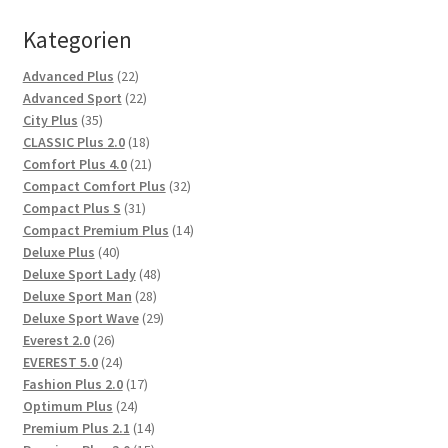
Kategorien
22
Advanced Plus
22
Produkte
22
Advanced Sport
22
35
Produkte
City Plus
35
Produkte
18
CLASSIC Plus 2.0
18
Produkte
21
Comfort Plus 4.0
21
Produkte
32
Compact Comfort Plus
32
31
Produkte
Compact Plus S
31
Produkte
14
Compact Premium Plus
14
40
Produkte
Deluxe Plus
40
Produkte
48
Deluxe Sport Lady
48
28
Produkte
Deluxe Sport Man
28
Produkte
29
Deluxe Sport Wave
29
26
Produkte
Everest 2.0
26
Produkte
24
EVEREST 5.0
24
Produkte
17
Fashion Plus 2.0
17
24
Produkte
Optimum Plus
24
Produkte
14
Premium Plus 2.1
14