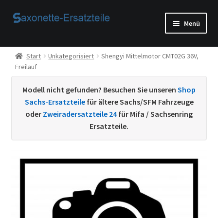
Zur
Zum
Menü
Navigation
Inhalt
springen
springen
Start
Start
Unkategorisiert
Shengyi Mittelmotor CMT02G 36V,
Freilauf
AGB
Modell nicht gefunden? Besuchen Sie unseren
Shop
Beispiel-Seite
Sachs-Ersatzteile
für ältere Sachs/SFM Fahrzeuge
oder
Zweiradersatzteile 24
für Mifa / Sachsenring
Datenschutzerklärung von
Ersatzteile.
Echtheit von Bewertungen
Home
Ihr Konto