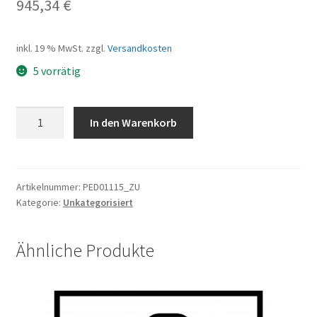
945,34
€
inkl. 19 % MwSt.
zzgl.
Versandkosten
5 vorrätig
Shengyi
In den Warenkorb
Mittelmotor
CMT02G
36V,
Freilauf
Artikelnummer:
PED01115_ZU
Kategorie:
Unkategorisiert
Menge
Ähnliche Produkte