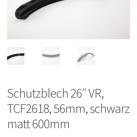
Impressum
Kasse
Kontakt
Versandarten
Vertrag widerrufen
Warenkorb
Schutzblech 26″ VR,
Widerrufsbelehrung
TCF2618, 56mm, schwarz
matt 600mm
Zahlungsarten