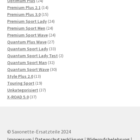
24
Produkte
Optimum Plus
24
Produkte
14
Premium Plus 2.1
14
Produkte
15
Premium Plus 3.0
15
Produkte
24
Premium Sport Lady
24
24
Produkte
Premium Sport Men
24
Produkte
24
Premium Sport Wave
24
27
Produkte
Quantum Plus Wave
27
Produkte
33
Quantum Sport Lady
33
Produkte
2
Quantum Sport Lady Test
2
32
Produkte
Quantum Sport Man
32
Produkte
30
Quantum Sport Wave
30
13
Produkte
Style Plus 2.0
13
Produkte
19
Touring Sport
19
Produkte
37
Unkategorisiert
37
37
Produkte
X-ROAD 5.0
37
Produkte
© Saxonette-Ersatzteile 2024
Impressum
|
Datenschutzerklärung
|
Widerrufsbelehrung
|