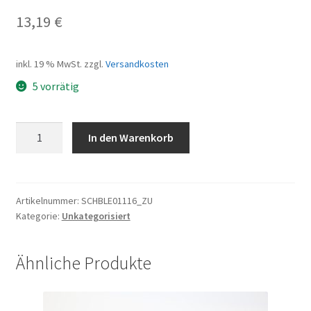
13,19
€
inkl. 19 % MwSt.
zzgl.
Versandkosten
5 vorrätig
Schutzblech
In den Warenkorb
26"
VR,
TCF2618,
56mm,
Artikelnummer:
SCHBLE01116_ZU
Kategorie:
Unkategorisiert
schwarz
matt
600mm
Ähnliche Produkte
Menge