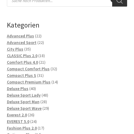
search
Kategorien
22
Advanced Plus
22
Produkte
22
Advanced Sport
22
35
Produkte
City Plus
35
Produkte
18
CLASSIC Plus 2.0
18
Produkte
21
Comfort Plus 4.0
21
Produkte
32
Compact Comfort Plus
32
31
Produkte
Compact Plus S
31
Produkte
14
Compact Premium Plus
14
40
Produkte
Deluxe Plus
40
Produkte
48
Deluxe Sport Lady
48
28
Produkte
Deluxe Sport Man
28
Produkte
29
Deluxe Sport Wave
29
26
Produkte
Everest 2.0
26
Produkte
24
EVEREST 5.0
24
Produkte
17
Fashion Plus 2.0
17