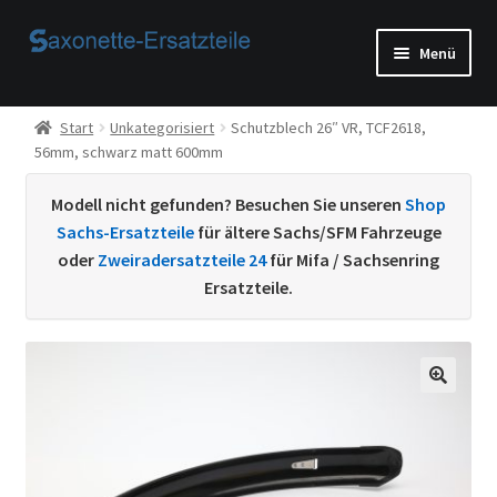
Zur
Zum
Menü
Navigation
Inhalt
springen
springen
Start
Start
Unkategorisiert
Schutzblech 26″ VR, TCF2618,
56mm, schwarz matt 600mm
AGB
Modell nicht gefunden? Besuchen Sie unseren
Shop
Beispiel-Seite
Sachs-Ersatzteile
für ältere Sachs/SFM Fahrzeuge
oder
Zweiradersatzteile 24
für Mifa / Sachsenring
Datenschutzerklärung von
Ersatzteile.
Echtheit von Bewertungen
Home
Ihr Konto