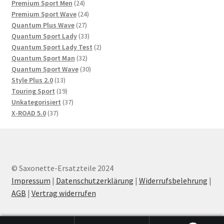
24
Produkte
Premium Sport Men
24
Produkte
24
Premium Sport Wave
24
27
Produkte
Quantum Plus Wave
27
Produkte
33
Quantum Sport Lady
33
Produkte
2
Quantum Sport Lady Test
2
32
Produkte
Quantum Sport Man
32
Produkte
30
Quantum Sport Wave
30
13
Produkte
Style Plus 2.0
13
Produkte
19
Touring Sport
19
Produkte
37
Unkategorisiert
37
37
Produkte
X-ROAD 5.0
37
Produkte
© Saxonette-Ersatzteile 2024
Impressum
|
Datenschutzerklärung
|
Widerrufsbelehrung
|
AGB
|
Vertrag widerrufen