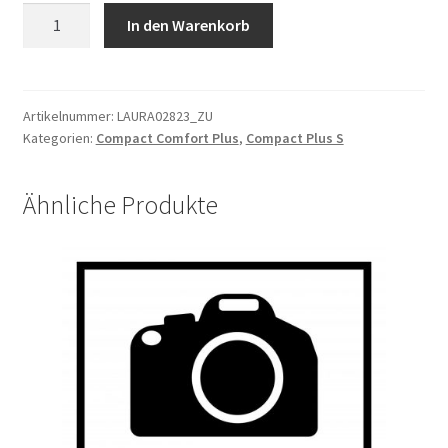
Hinterradnabe
In den Warenkorb
Kleinteile
NEX3
ASM3C41NCS020E
Menge
Artikelnummer:
LAURA02823_ZU
Kategorien:
Compact Comfort Plus
,
Compact Plus S
Ähnliche Produkte