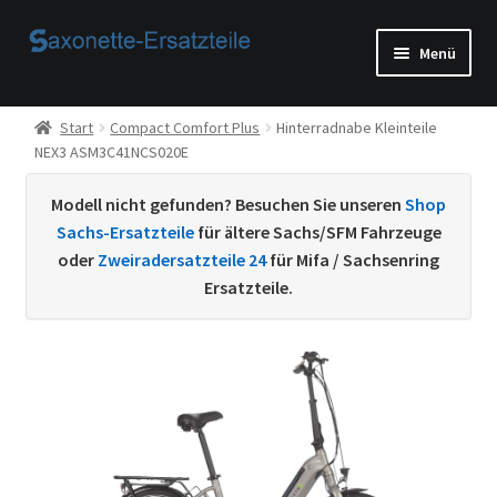
Zur
Zum
Menü
Navigation
Inhalt
springen
springen
Start
Start
Compact Comfort Plus
Hinterradnabe Kleinteile
NEX3 ASM3C41NCS020E
AGB
Modell nicht gefunden? Besuchen Sie unseren
Shop
Beispiel-Seite
Sachs-Ersatzteile
für ältere Sachs/SFM Fahrzeuge
oder
Zweiradersatzteile 24
für Mifa / Sachsenring
Datenschutzerklärung von
Ersatzteile.
Echtheit von Bewertungen
Home
Ihr Konto