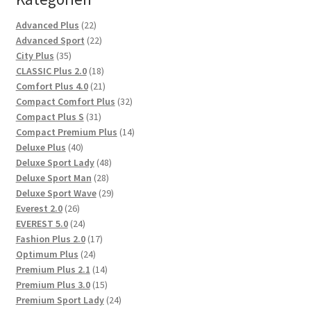
22
Advanced Plus
22
Produkte
22
Advanced Sport
22
35
Produkte
City Plus
35
Produkte
18
CLASSIC Plus 2.0
18
Produkte
21
Comfort Plus 4.0
21
Produkte
32
Compact Comfort Plus
32
31
Produkte
Compact Plus S
31
Produkte
14
Compact Premium Plus
14
40
Produkte
Deluxe Plus
40
Produkte
48
Deluxe Sport Lady
48
28
Produkte
Deluxe Sport Man
28
Produkte
29
Deluxe Sport Wave
29
26
Produkte
Everest 2.0
26
Produkte
24
EVEREST 5.0
24
Produkte
17
Fashion Plus 2.0
17
24
Produkte
Optimum Plus
24
Produkte
14
Premium Plus 2.1
14
Produkte
15
Premium Plus 3.0
15
Produkte
24
Premium Sport Lady
24