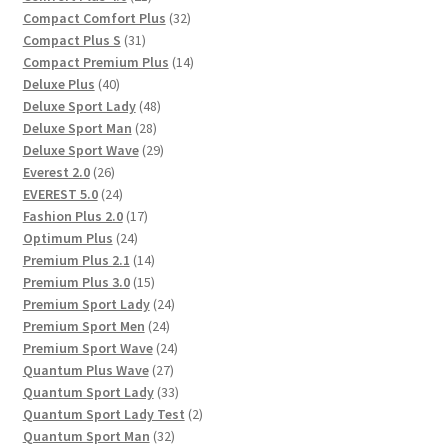
Produkte
32
Compact Comfort Plus
32
31
Produkte
Compact Plus S
31
Produkte
14
Compact Premium Plus
14
40
Produkte
Deluxe Plus
40
Produkte
48
Deluxe Sport Lady
48
28
Produkte
Deluxe Sport Man
28
Produkte
29
Deluxe Sport Wave
29
26
Produkte
Everest 2.0
26
Produkte
24
EVEREST 5.0
24
Produkte
17
Fashion Plus 2.0
17
24
Produkte
Optimum Plus
24
Produkte
14
Premium Plus 2.1
14
Produkte
15
Premium Plus 3.0
15
Produkte
24
Premium Sport Lady
24
24
Produkte
Premium Sport Men
24
Produkte
24
Premium Sport Wave
24
27
Produkte
Quantum Plus Wave
27
Produkte
33
Quantum Sport Lady
33
Produkte
2
Quantum Sport Lady Test
2
32
Produkte
Quantum Sport Man
32