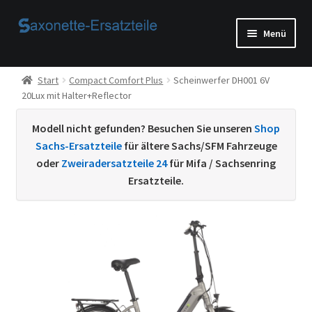
Zur
Zum
Menü
Navigation
Inhalt
springen
springen
Start
Start
Compact Comfort Plus
Scheinwerfer DH001 6V
20Lux mit Halter+Reflector
AGB
Modell nicht gefunden? Besuchen Sie unseren
Shop
Beispiel-Seite
Sachs-Ersatzteile
für ältere Sachs/SFM Fahrzeuge
oder
Zweiradersatzteile 24
für Mifa / Sachsenring
Datenschutzerklärung von
Ersatzteile.
Echtheit von Bewertungen
Home
Ihr Konto