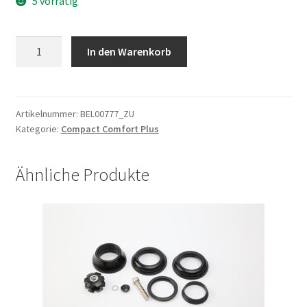
5 vorrätig
Scheinwerfer
In den Warenkorb
DH001
6V
20Lux
mit
Artikelnummer:
BEL00777_ZU
Kategorie:
Compact Comfort Plus
Halter+Reflector
Menge
Ähnliche Produkte