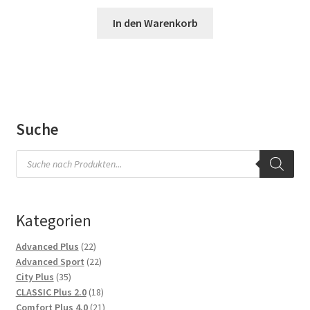
In den Warenkorb
Suche
Products
search
Kategorien
22
Advanced Plus
22
Produkte
22
Advanced Sport
22
35
Produkte
City Plus
35
Produkte
18
CLASSIC Plus 2.0
18
Produkte
21
Comfort Plus 4.0
21