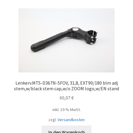
Lenkerv.MTS-D367N-5FOV, 31,8, EXT90/180 blm adj
stem,w/black stem cap,w/o ZOOM logo,w/EN stand
60,07
€
inkl. 19 % MwSt.
zzgl.
Versandkosten
In den Warenkorb