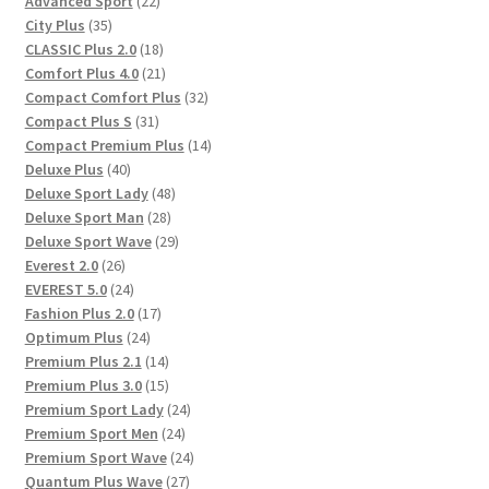
Advanced Sport
22
35
Produkte
City Plus
35
Produkte
18
CLASSIC Plus 2.0
18
Produkte
21
Comfort Plus 4.0
21
Produkte
32
Compact Comfort Plus
32
31
Produkte
Compact Plus S
31
Produkte
14
Compact Premium Plus
14
40
Produkte
Deluxe Plus
40
Produkte
48
Deluxe Sport Lady
48
28
Produkte
Deluxe Sport Man
28
Produkte
29
Deluxe Sport Wave
29
26
Produkte
Everest 2.0
26
Produkte
24
EVEREST 5.0
24
Produkte
17
Fashion Plus 2.0
17
24
Produkte
Optimum Plus
24
Produkte
14
Premium Plus 2.1
14
Produkte
15
Premium Plus 3.0
15
Produkte
24
Premium Sport Lady
24
24
Produkte
Premium Sport Men
24
Produkte
24
Premium Sport Wave
24
27
Produkte
Quantum Plus Wave
27