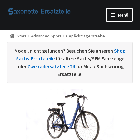
Zur
Zum
Menü
Navigation
Inhalt
springen
springen
Start
Start
Advanced Sport
Gepäckträgerstrebe
AGB
Modell nicht gefunden? Besuchen Sie unseren
Shop
Sachs-Ersatzteile
für ältere Sachs/SFM Fahrzeuge
Beispiel-Seite
oder
Zweiradersatzteile 24
für Mifa / Sachsenring
Ersatzteile.
Datenschutzerklärung von
Echtheit von Bewertungen
Home
Ihr Konto