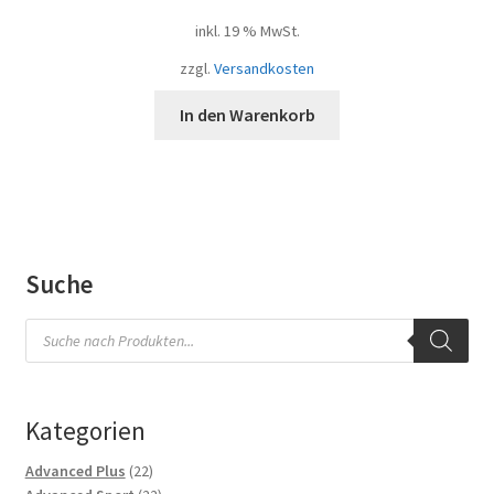
inkl. 19 % MwSt.
zzgl.
Versandkosten
In den Warenkorb
Suche
Products
search
Kategorien
22
Advanced Plus
22
Produkte
22