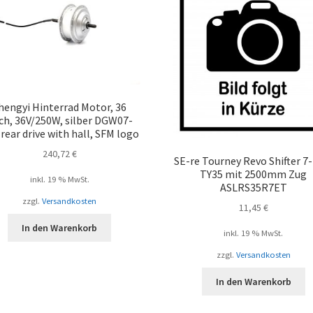
hengyi Hinterrad Motor, 36
ch, 36V/250W, silber DGW07-
rear drive with hall, SFM logo
240,72
€
SE-re Tourney Revo Shifter 7
TY35 mit 2500mm Zug
inkl. 19 % MwSt.
ASLRS35R7ET
zzgl.
Versandkosten
11,45
€
In den Warenkorb
inkl. 19 % MwSt.
zzgl.
Versandkosten
In den Warenkorb