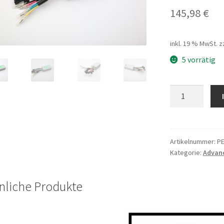
145,98
€
inkl. 19 % MwSt.
z
5 vorrätig
Controller
EBK200
LSW1010-
01-
01E
Artikelnummer:
P
Kategorie:
Advan
Menge
nliche Produkte