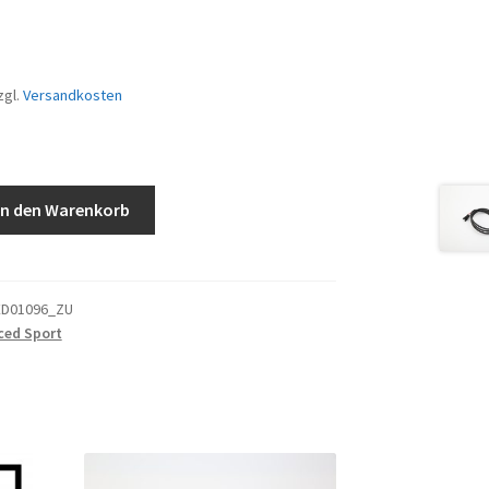
zgl.
Versandkosten
In den Warenkorb
ED01096_ZU
ced Sport