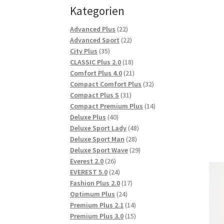
Kategorien
22
Advanced Plus
22
Produkte
22
Advanced Sport
22
35
Produkte
City Plus
35
Produkte
18
CLASSIC Plus 2.0
18
Produkte
21
Comfort Plus 4.0
21
Produkte
32
Compact Comfort Plus
32
31
Produkte
Compact Plus S
31
Produkte
14
Compact Premium Plus
14
40
Produkte
Deluxe Plus
40
Produkte
48
Deluxe Sport Lady
48
28
Produkte
Deluxe Sport Man
28
Produkte
29
Deluxe Sport Wave
29
26
Produkte
Everest 2.0
26
Produkte
24
EVEREST 5.0
24
Produkte
17
Fashion Plus 2.0
17
24
Produkte
Optimum Plus
24
Produkte
14
Premium Plus 2.1
14
Produkte
15
Premium Plus 3.0
15