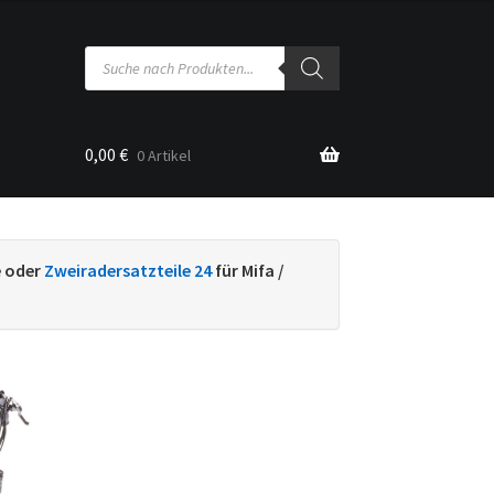
Products
search
0,00
€
0 Artikel
sse
e oder
Zweiradersatzteile 24
für Mifa /