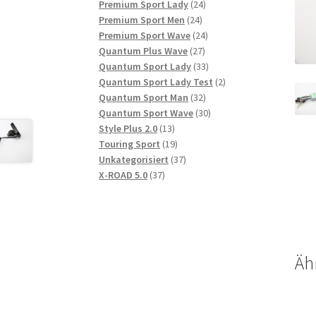
Produkte
24
Premium Sport Lady
24
24
Produkte
Premium Sport Men
24
Produkte
24
Premium Sport Wave
24
27
Produkte
Quantum Plus Wave
27
Produkte
33
Quantum Sport Lady
33
Produkte
2
Quantum Sport Lady Test
2
32
Produkte
Quantum Sport Man
32
Produkte
30
Quantum Sport Wave
30
13
Produkte
Style Plus 2.0
13
Produkte
19
Touring Sport
19
Produkte
37
Unkategorisiert
37
37
Produkte
X-ROAD 5.0
37
Produkte
Äh