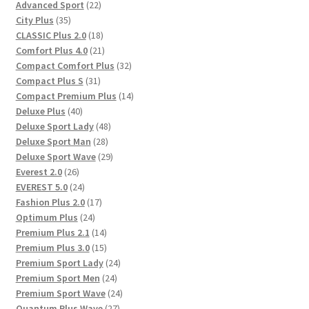
Produkte
22
Advanced Sport
22
35
Produkte
City Plus
35
Produkte
18
CLASSIC Plus 2.0
18
Produkte
21
Comfort Plus 4.0
21
Produkte
32
Compact Comfort Plus
32
31
Produkte
Compact Plus S
31
Produkte
14
Compact Premium Plus
14
40
Produkte
Deluxe Plus
40
Produkte
48
Deluxe Sport Lady
48
28
Produkte
Deluxe Sport Man
28
Produkte
29
Deluxe Sport Wave
29
26
Produkte
Everest 2.0
26
Produkte
24
EVEREST 5.0
24
Produkte
17
Fashion Plus 2.0
17
24
Produkte
Optimum Plus
24
Produkte
14
Premium Plus 2.1
14
Produkte
15
Premium Plus 3.0
15
Produkte
24
Premium Sport Lady
24
24
Produkte
Premium Sport Men
24
Produkte
24
Premium Sport Wave
24
27
Produkte
Quantum Plus Wave
27