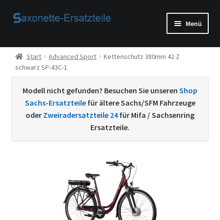
Zur
Zum
Menü
Navigation
Inhalt
springen
springen
Start
Start
Advanced Sport
Kettenschutz 380mm 42 Z
schwarz SP-43C-1
AGB
Modell nicht gefunden? Besuchen Sie unseren
Shop
Beispiel-Seite
Sachs-Ersatzteile
für ältere Sachs/SFM Fahrzeuge
oder
Zweiradersatzteile 24
für Mifa / Sachsenring
Datenschutzerklärung von
Ersatzteile.
Echtheit von Bewertungen
Home
Ihr Konto