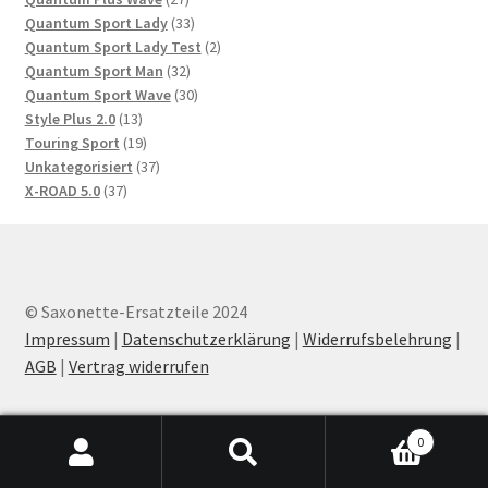
Produkte
33
Quantum Sport Lady
33
Produkte
2
Quantum Sport Lady Test
2
32
Produkte
Quantum Sport Man
32
Produkte
30
Quantum Sport Wave
30
13
Produkte
Style Plus 2.0
13
Produkte
19
Touring Sport
19
Produkte
37
Unkategorisiert
37
37
Produkte
X-ROAD 5.0
37
Produkte
© Saxonette-Ersatzteile 2024
Impressum
|
Datenschutzerklärung
|
Widerrufsbelehrung
|
AGB
|
Vertrag widerrufen
0
Products
search