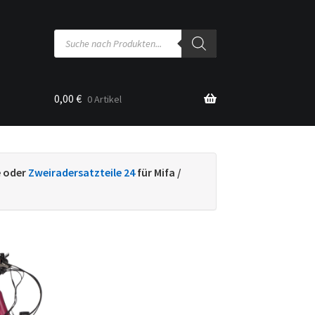
Products
search
0,00
€
0 Artikel
sse
e oder
Zweiradersatzteile 24
für Mifa /