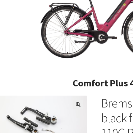
Comfort Plus 
Bremsk
black 
110G P