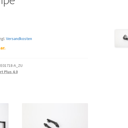
zgl.
Versandkosten
ar.
E01718-A_ZU
t Plus 4.0