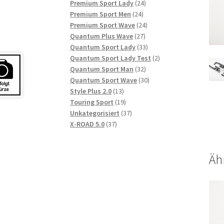
Produkte
24
Premium Sport Lady
24
24
Produkte
Premium Sport Men
24
Produkte
24
Premium Sport Wave
24
27
Produkte
Quantum Plus Wave
27
Produkte
33
Quantum Sport Lady
33
Produkte
2
Quantum Sport Lady Test
2
32
Produkte
Quantum Sport Man
32
Produkte
30
Quantum Sport Wave
30
13
Produkte
Style Plus 2.0
13
Produkte
19
Touring Sport
19
Produkte
37
Unkategorisiert
37
37
Produkte
X-ROAD 5.0
37
Produkte
Äh