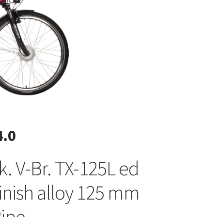
4.0
. V-Br. TX-125L ed
finish alloy 125 mm
ipe