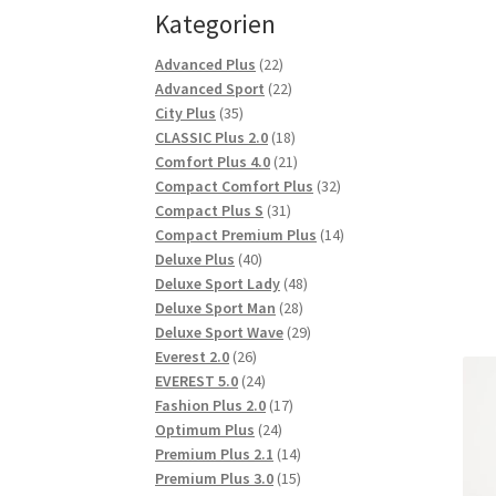
Kategorien
22
Advanced Plus
22
Produkte
22
Advanced Sport
22
35
Produkte
City Plus
35
Produkte
18
CLASSIC Plus 2.0
18
Produkte
21
Comfort Plus 4.0
21
Produkte
32
Compact Comfort Plus
32
31
Produkte
Compact Plus S
31
Produkte
14
Compact Premium Plus
14
40
Produkte
Deluxe Plus
40
Produkte
48
Deluxe Sport Lady
48
28
Produkte
Deluxe Sport Man
28
Produkte
29
Deluxe Sport Wave
29
26
Produkte
Everest 2.0
26
Produkte
24
EVEREST 5.0
24
Produkte
17
Fashion Plus 2.0
17
24
Produkte
Optimum Plus
24
Produkte
14
Premium Plus 2.1
14
Produkte
15
Premium Plus 3.0
15