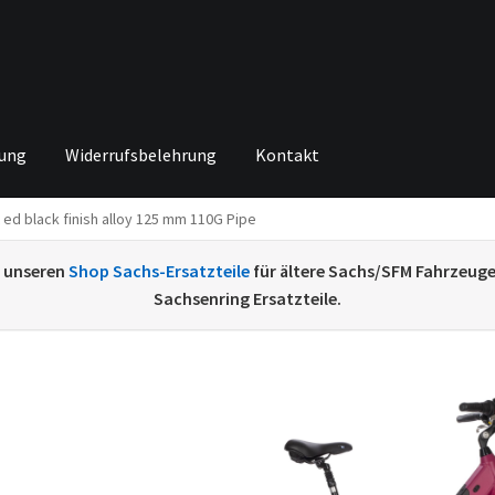
rung
Widerrufsbelehrung
Kontakt
 ed black finish alloy 125 mm 110G Pipe
ng von
Echtheit von Bewertungen
Home
Ihr Konto
Impressum
Ka
e unseren
Shop Sachs-Ersatzteile
für ältere Sachs/SFM Fahrzeug
renkorb
Widerrufsbelehrung
Zahlungsarten
Sachsenring Ersatzteile.