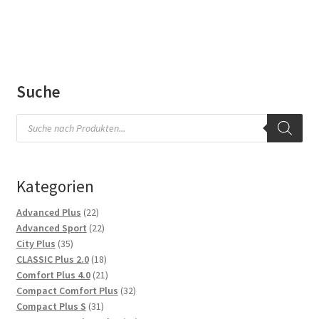
Suche
Products
search
Kategorien
22
Advanced Plus
22
Produkte
22
Advanced Sport
22
35
Produkte
City Plus
35
Produkte
18
CLASSIC Plus 2.0
18
Produkte
21
Comfort Plus 4.0
21
Produkte
32
Compact Comfort Plus
32
31
Produkte
Compact Plus S
31