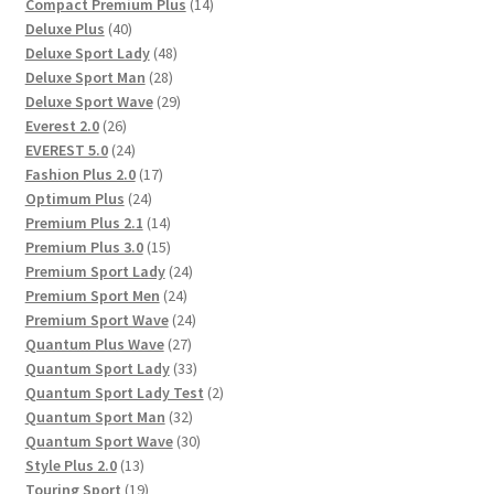
Produkte
14
Compact Premium Plus
14
40
Produkte
Deluxe Plus
40
Produkte
48
Deluxe Sport Lady
48
28
Produkte
Deluxe Sport Man
28
Produkte
29
Deluxe Sport Wave
29
26
Produkte
Everest 2.0
26
Produkte
24
EVEREST 5.0
24
Produkte
17
Fashion Plus 2.0
17
24
Produkte
Optimum Plus
24
Produkte
14
Premium Plus 2.1
14
Produkte
15
Premium Plus 3.0
15
Produkte
24
Premium Sport Lady
24
24
Produkte
Premium Sport Men
24
Produkte
24
Premium Sport Wave
24
27
Produkte
Quantum Plus Wave
27
Produkte
33
Quantum Sport Lady
33
Produkte
2
Quantum Sport Lady Test
2
32
Produkte
Quantum Sport Man
32
Produkte
30
Quantum Sport Wave
30
13
Produkte
Style Plus 2.0
13
Produkte
19
Touring Sport
19