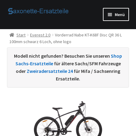
Zur
Zum
Menü
Navigation
Inhalt
springen
springen
Start
Start
Everest 2.0
Vorderrad Nabe KT-K68F Disc QR 36 L
100mm schwarz 6 Loch, ohne logo
AGB
Modell nicht gefunden? Besuchen Sie unseren
Shop
Beispiel-Seite
Sachs-Ersatzteile
für ältere Sachs/SFM Fahrzeuge
oder
Zweiradersatzteile 24
für Mifa / Sachsenring
Datenschutzerklärung von
Ersatzteile.
Echtheit von Bewertungen
Home
Ihr Konto