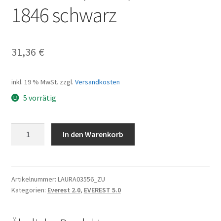
1846 schwarz
31,36
€
inkl. 19 % MwSt.
zzgl.
Versandkosten
5 vorrätig
Reifen
In den Warenkorb
27,5"
x
2,25
MTB
Artikelnummer:
LAURA03556_ZU
Kategorien:
Everest 2.0
,
EVEREST 5.0
C-
1846
schwarz