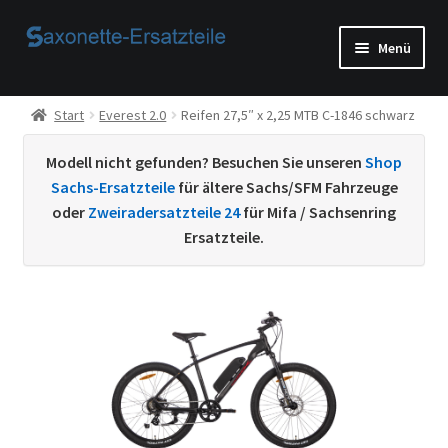
Zur
Zum
Menü
Navigation
Inhalt
springen
springen
Start
Start
Everest 2.0
Reifen 27,5″ x 2,25 MTB C-1846 schwarz
AGB
Modell nicht gefunden? Besuchen Sie unseren
Shop
Sachs-Ersatzteile
für ältere Sachs/SFM Fahrzeuge
Beispiel-Seite
oder
Zweiradersatzteile 24
für Mifa / Sachsenring
Ersatzteile.
Datenschutzerklärung von
Echtheit von Bewertungen
Home
Ihr Konto