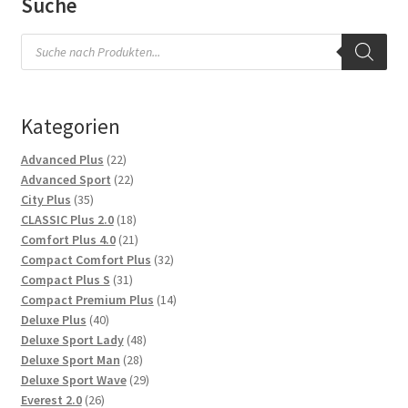
Suche
Products
search
Kategorien
22
Advanced Plus
22
Produkte
22
Advanced Sport
22
35
Produkte
City Plus
35
Produkte
18
CLASSIC Plus 2.0
18
Produkte
21
Comfort Plus 4.0
21
Produkte
32
Compact Comfort Plus
32
31
Produkte
Compact Plus S
31
Produkte
14
Compact Premium Plus
14
40
Produkte
Deluxe Plus
40
Produkte
48
Deluxe Sport Lady
48
28
Produkte
Deluxe Sport Man
28
Produkte
29
Deluxe Sport Wave
29
26
Produkte
Everest 2.0
26