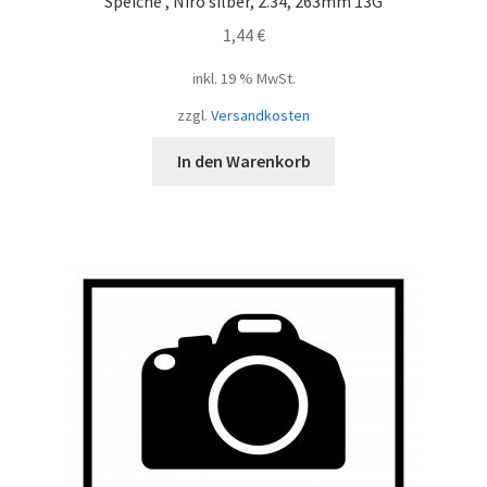
Speiche , Niro silber, 2.34, 263mm 13G
1,44
€
inkl. 19 % MwSt.
zzgl.
Versandkosten
In den Warenkorb