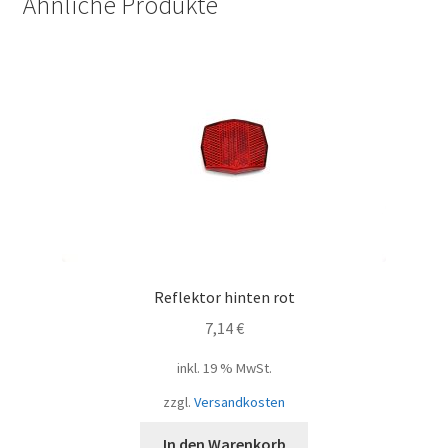
Ähnliche Produkte
Menge
Reflektor hinten rot
7,14
€
inkl. 19 % MwSt.
zzgl.
Versandkosten
In den Warenkorb