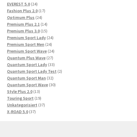
Produkte
24
EVEREST 5.0
24
Produkte
17
Fashion Plus 2.0
17
24
Produkte
Optimum Plus
24
Produkte
14
Premium Plus 2.1
14
Produkte
15
Premium Plus 3.0
15
Produkte
24
Premium Sport Lady
24
24
Produkte
Premium Sport Men
24
Produkte
24
Premium Sport Wave
24
27
Produkte
Quantum Plus Wave
27
Produkte
33
Quantum Sport Lady
33
Produkte
2
Quantum Sport Lady Test
2
32
Produkte
Quantum Sport Man
32
Produkte
30
Quantum Sport Wave
30
13
Produkte
Style Plus 2.0
13
Produkte
19
Touring Sport
19
Produkte
37
Unkategorisiert
37
37
Produkte
X-ROAD 5.0
37
Produkte