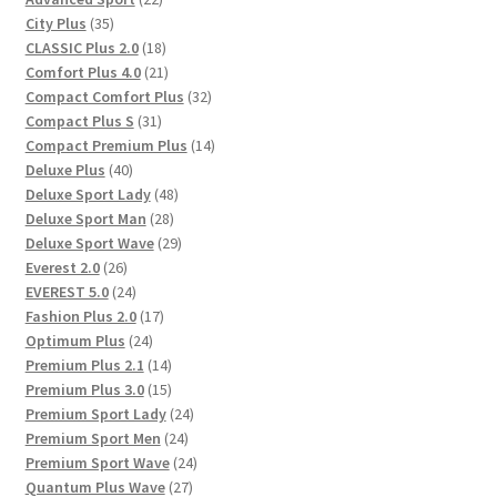
35
Produkte
City Plus
35
Produkte
18
CLASSIC Plus 2.0
18
Produkte
21
Comfort Plus 4.0
21
Produkte
32
Compact Comfort Plus
32
31
Produkte
Compact Plus S
31
Produkte
14
Compact Premium Plus
14
40
Produkte
Deluxe Plus
40
Produkte
48
Deluxe Sport Lady
48
28
Produkte
Deluxe Sport Man
28
Produkte
29
Deluxe Sport Wave
29
26
Produkte
Everest 2.0
26
Produkte
24
EVEREST 5.0
24
Produkte
17
Fashion Plus 2.0
17
24
Produkte
Optimum Plus
24
Produkte
14
Premium Plus 2.1
14
Produkte
15
Premium Plus 3.0
15
Produkte
24
Premium Sport Lady
24
24
Produkte
Premium Sport Men
24
Produkte
24
Premium Sport Wave
24
27
Produkte
Quantum Plus Wave
27