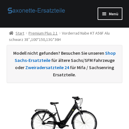
Zur
Zum
Menü
Navigation
Inhalt
springen
springen
Start
Start
Premium Plus 2.1
Vorderrad Nabe KT A56F Alu
schwarz 38″,100*150,13G*36H
AGB
Modell nicht gefunden? Besuchen Sie unseren
Shop
Beispiel-Seite
Sachs-Ersatzteile
für ältere Sachs/SFM Fahrzeuge
oder
Zweiradersatzteile 24
für Mifa / Sachsenring
Datenschutzerklärung von
Ersatzteile.
Echtheit von Bewertungen
Home
Ihr Konto