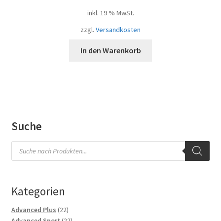
inkl. 19 % MwSt.
zzgl.
Versandkosten
In den Warenkorb
Suche
Products
search
Kategorien
22
Advanced Plus
22
Produkte
22
Advanced Sport
22