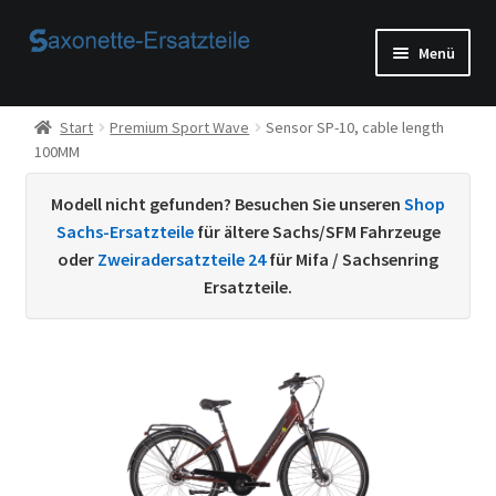
Zur
Zum
Menü
Navigation
Inhalt
springen
springen
Start
Start
Premium Sport Wave
Sensor SP-10, cable length
100MM
AGB
Modell nicht gefunden? Besuchen Sie unseren
Shop
Beispiel-Seite
Sachs-Ersatzteile
für ältere Sachs/SFM Fahrzeuge
oder
Zweiradersatzteile 24
für Mifa / Sachsenring
Datenschutzerklärung von
Ersatzteile.
Echtheit von Bewertungen
Home
Ihr Konto