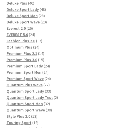
40
Produkte
Deluxe Plus
40
Produkte
48
Deluxe Sport Lady
48
28
Produkte
Deluxe Sport Man
28
Produkte
29
Deluxe Sport Wave
29
26
Produkte
Everest 2.0
26
Produkte
24
EVEREST 5.0
24
Produkte
17
Fashion Plus 2.0
17
24
Produkte
Optimum Plus
24
Produkte
14
Premium Plus 2.1
14
Produkte
15
Premium Plus 3.0
15
Produkte
24
Premium Sport Lady
24
24
Produkte
Premium Sport Men
24
Produkte
24
Premium Sport Wave
24
27
Produkte
Quantum Plus Wave
27
Produkte
33
Quantum Sport Lady
33
Produkte
2
Quantum Sport Lady Test
2
32
Produkte
Quantum Sport Man
32
Produkte
30
Quantum Sport Wave
30
13
Produkte
Style Plus 2.0
13
Produkte
19
Touring Sport
19