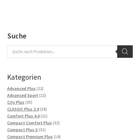
Suche
Products
search
Kategorien
22
Advanced Plus
22
Produkte
22
Advanced Sport
22
35
Produkte
City Plus
35
Produkte
18
CLASSIC Plus 2.0
18
Produkte
21
Comfort Plus 4.0
21
Produkte
32
Compact Comfort Plus
32
31
Produkte
Compact Plus S
31
Produkte
14
Compact Premium Plus
14