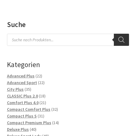
Suche
Products
search
Kategorien
22
Advanced Plus
22
Produkte
22
Advanced Sport
22
35
Produkte
City Plus
35
Produkte
18
CLASSIC Plus 2.0
18
Produkte
21
Comfort Plus 4.0
21
Produkte
32
Compact Comfort Plus
32
31
Produkte
Compact Plus S
31
Produkte
14
Compact Premium Plus
14
40
Produkte
Deluxe Plus
40
Produkte
48
Deluxe Sport Lady
48