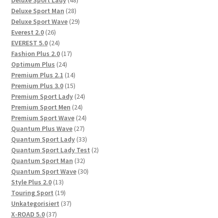
28
Produkte
Deluxe Sport Man
28
Produkte
29
Deluxe Sport Wave
29
26
Produkte
Everest 2.0
26
Produkte
24
EVEREST 5.0
24
Produkte
17
Fashion Plus 2.0
17
24
Produkte
Optimum Plus
24
Produkte
14
Premium Plus 2.1
14
Produkte
15
Premium Plus 3.0
15
Produkte
24
Premium Sport Lady
24
24
Produkte
Premium Sport Men
24
Produkte
24
Premium Sport Wave
24
27
Produkte
Quantum Plus Wave
27
Produkte
33
Quantum Sport Lady
33
Produkte
2
Quantum Sport Lady Test
2
32
Produkte
Quantum Sport Man
32
Produkte
30
Quantum Sport Wave
30
13
Produkte
Style Plus 2.0
13
Produkte
19
Touring Sport
19
Produkte
37
Unkategorisiert
37
37
Produkte
X-ROAD 5.0
37