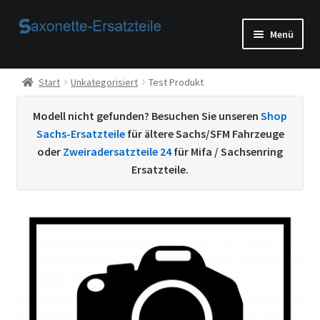
Zur
Zum
Menü
Navigation
Inhalt
springen
springen
Start
Start
Unkategorisiert
Test Produkt
AGB
Modell nicht gefunden? Besuchen Sie unseren
Shop
Sachs-Ersatzteile
für ältere Sachs/SFM Fahrzeuge
Beispiel-Seite
oder
Zweiradersatzteile 24
für Mifa / Sachsenring
Ersatzteile.
Datenschutzerklärung von
Echtheit von Bewertungen
Home
Ihr Konto