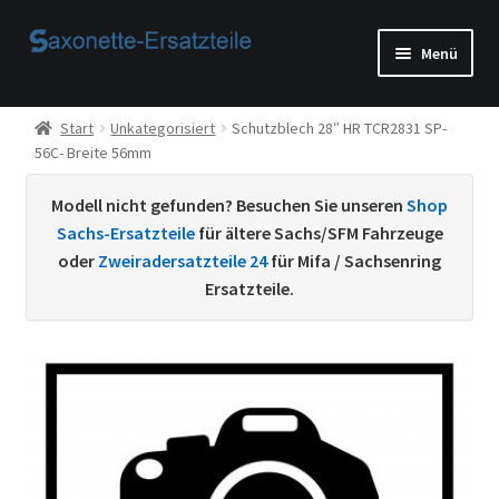
Zur
Zum
Menü
Navigation
Inhalt
springen
springen
Start
Start
Unkategorisiert
Schutzblech 28″ HR TCR2831 SP-
56C- Breite 56mm
AGB
Modell nicht gefunden? Besuchen Sie unseren
Shop
Beispiel-Seite
Sachs-Ersatzteile
für ältere Sachs/SFM Fahrzeuge
oder
Zweiradersatzteile 24
für Mifa / Sachsenring
Datenschutzerklärung von
Ersatzteile.
Echtheit von Bewertungen
Home
Ihr Konto