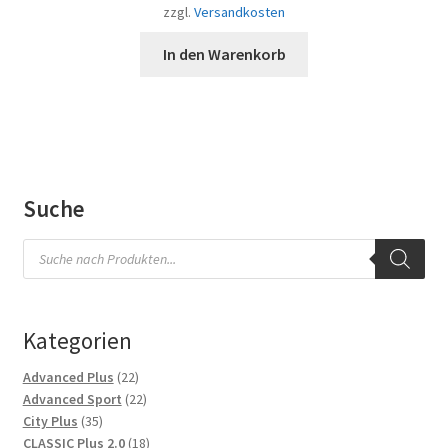
zzgl.
Versandkosten
In den Warenkorb
Suche
Products
search
Kategorien
22
Advanced Plus
22
Produkte
22
Advanced Sport
22
35
Produkte
City Plus
35
Produkte
18
CLASSIC Plus 2.0
18