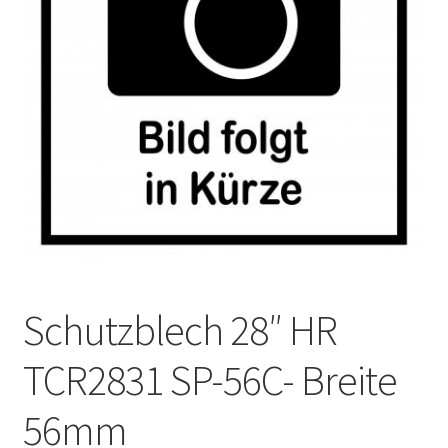
Impressum
Kasse
Kontakt
Versandarten
Vertrag widerrufen
Warenkorb
Schutzblech 28″ HR
Widerrufsbelehrung
TCR2831 SP-56C- Breite
Zahlungsarten
56mm