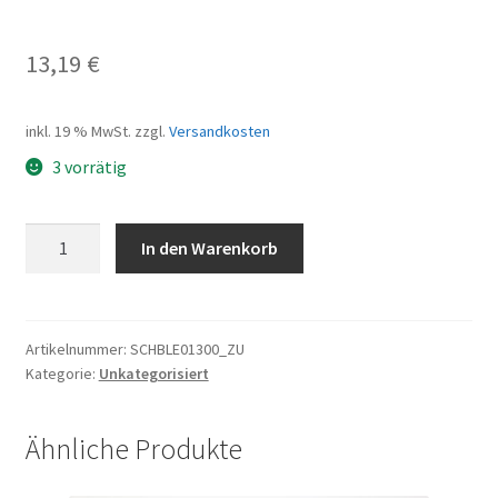
13,19
€
inkl. 19 % MwSt.
zzgl.
Versandkosten
3 vorrätig
Schutzblech
In den Warenkorb
28"
HR
TCR2831
SP-
Artikelnummer:
SCHBLE01300_ZU
Kategorie:
Unkategorisiert
56C-
Breite
56mm
Ähnliche Produkte
Menge