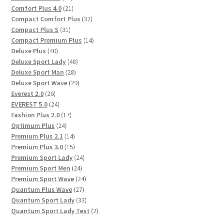
Produkte
21
Comfort Plus 4.0
21
Produkte
32
Compact Comfort Plus
32
31
Produkte
Compact Plus S
31
Produkte
14
Compact Premium Plus
14
40
Produkte
Deluxe Plus
40
Produkte
48
Deluxe Sport Lady
48
28
Produkte
Deluxe Sport Man
28
Produkte
29
Deluxe Sport Wave
29
26
Produkte
Everest 2.0
26
Produkte
24
EVEREST 5.0
24
Produkte
17
Fashion Plus 2.0
17
24
Produkte
Optimum Plus
24
Produkte
14
Premium Plus 2.1
14
Produkte
15
Premium Plus 3.0
15
Produkte
24
Premium Sport Lady
24
24
Produkte
Premium Sport Men
24
Produkte
24
Premium Sport Wave
24
27
Produkte
Quantum Plus Wave
27
Produkte
33
Quantum Sport Lady
33
Produkte
2
Quantum Sport Lady Test
2