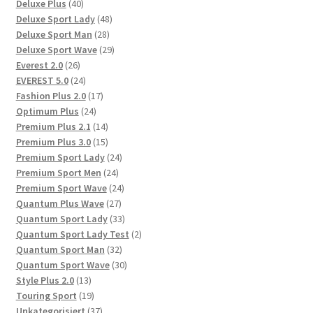
40
Produkte
Deluxe Plus
40
Produkte
48
Deluxe Sport Lady
48
28
Produkte
Deluxe Sport Man
28
Produkte
29
Deluxe Sport Wave
29
26
Produkte
Everest 2.0
26
Produkte
24
EVEREST 5.0
24
Produkte
17
Fashion Plus 2.0
17
24
Produkte
Optimum Plus
24
Produkte
14
Premium Plus 2.1
14
Produkte
15
Premium Plus 3.0
15
Produkte
24
Premium Sport Lady
24
24
Produkte
Premium Sport Men
24
Produkte
24
Premium Sport Wave
24
27
Produkte
Quantum Plus Wave
27
Produkte
33
Quantum Sport Lady
33
Produkte
2
Quantum Sport Lady Test
2
32
Produkte
Quantum Sport Man
32
Produkte
30
Quantum Sport Wave
30
13
Produkte
Style Plus 2.0
13
Produkte
19
Touring Sport
19
Produkte
37
Unkategorisiert
37