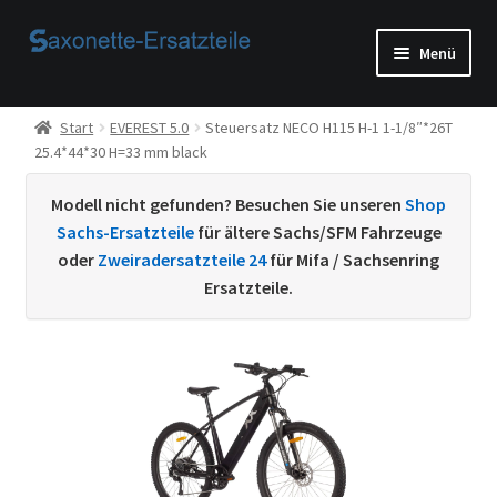
Zur
Zum
Menü
Navigation
Inhalt
springen
springen
Start
Start
EVEREST 5.0
Steuersatz NECO H115 H-1 1-1/8″*26T
25.4*44*30 H=33 mm black
AGB
Modell nicht gefunden? Besuchen Sie unseren
Shop
Beispiel-Seite
Sachs-Ersatzteile
für ältere Sachs/SFM Fahrzeuge
oder
Zweiradersatzteile 24
für Mifa / Sachsenring
Datenschutzerklärung von
Ersatzteile.
Echtheit von Bewertungen
Home
Ihr Konto