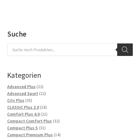
Suche
Products
search
Kategorien
22
Advanced Plus
22
Produkte
22
Advanced Sport
22
35
Produkte
City Plus
35
Produkte
18
CLASSIC Plus 2.0
18
Produkte
21
Comfort Plus 4.0
21
Produkte
32
Compact Comfort Plus
32
31
Produkte
Compact Plus S
31
Produkte
14
Compact Premium Plus
14