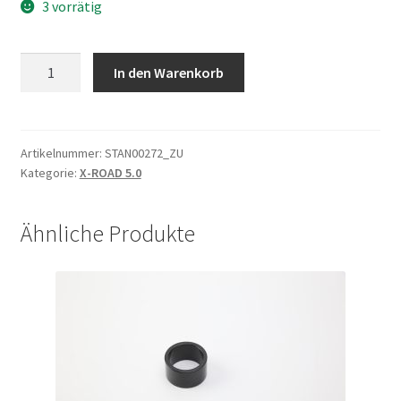
3 vorrätig
Ständer-
In den Warenkorb
Mittelbau
RH
HCA-
2
Artikelnummer:
STAN00272_ZU
Kategorie:
X-ROAD 5.0
28,
295mm,
schwarz
Ähnliche Produkte
verstellbar,
270
-
340
Menge