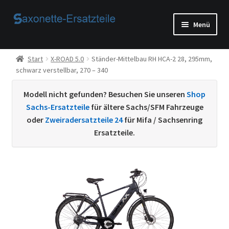
Zur
Zum
Menü
Navigation
Inhalt
springen
springen
Start
Start
X-ROAD 5.0
Ständer-Mittelbau RH HCA-2 28, 295mm,
schwarz verstellbar, 270 – 340
AGB
Modell nicht gefunden? Besuchen Sie unseren
Shop
Beispiel-Seite
Sachs-Ersatzteile
für ältere Sachs/SFM Fahrzeuge
oder
Zweiradersatzteile 24
für Mifa / Sachsenring
Datenschutzerklärung von
Ersatzteile.
Echtheit von Bewertungen
Home
Ihr Konto