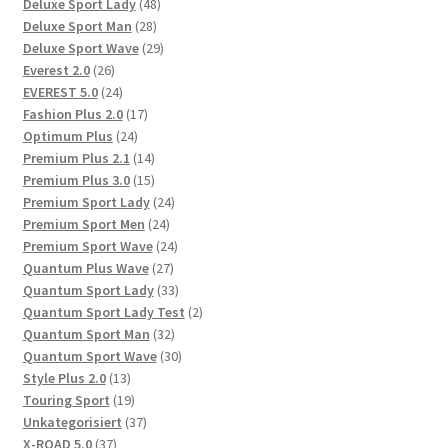
Produkte
48
Deluxe Sport Lady
48
28
Produkte
Deluxe Sport Man
28
Produkte
29
Deluxe Sport Wave
29
26
Produkte
Everest 2.0
26
Produkte
24
EVEREST 5.0
24
Produkte
17
Fashion Plus 2.0
17
24
Produkte
Optimum Plus
24
Produkte
14
Premium Plus 2.1
14
Produkte
15
Premium Plus 3.0
15
Produkte
24
Premium Sport Lady
24
24
Produkte
Premium Sport Men
24
Produkte
24
Premium Sport Wave
24
27
Produkte
Quantum Plus Wave
27
Produkte
33
Quantum Sport Lady
33
Produkte
2
Quantum Sport Lady Test
2
32
Produkte
Quantum Sport Man
32
Produkte
30
Quantum Sport Wave
30
13
Produkte
Style Plus 2.0
13
Produkte
19
Touring Sport
19
Produkte
37
Unkategorisiert
37
37
Produkte
X-ROAD 5.0
37