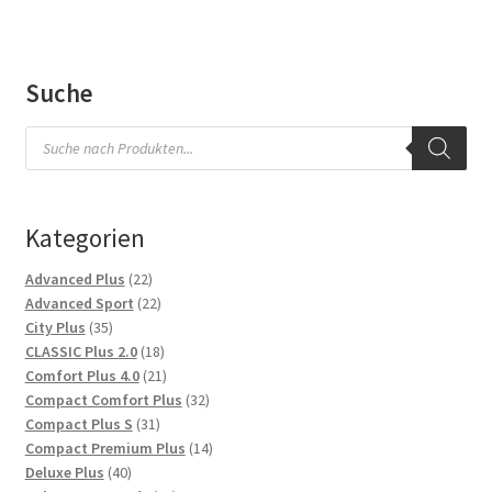
Suche
Products
search
Kategorien
22
Advanced Plus
22
Produkte
22
Advanced Sport
22
35
Produkte
City Plus
35
Produkte
18
CLASSIC Plus 2.0
18
Produkte
21
Comfort Plus 4.0
21
Produkte
32
Compact Comfort Plus
32
31
Produkte
Compact Plus S
31
Produkte
14
Compact Premium Plus
14
40
Produkte
Deluxe Plus
40