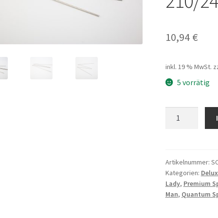
210/2
10,94
€
inkl. 19 % MwSt.
z
5 vorrätig
Schutzblechstr
SYF-
V
Vorn
rechts
Artikelnummer:
S
Kategorien:
Delux
L1/L2
Lady
,
Premium S
210/240mm
Man
,
Quantum Sp
Menge