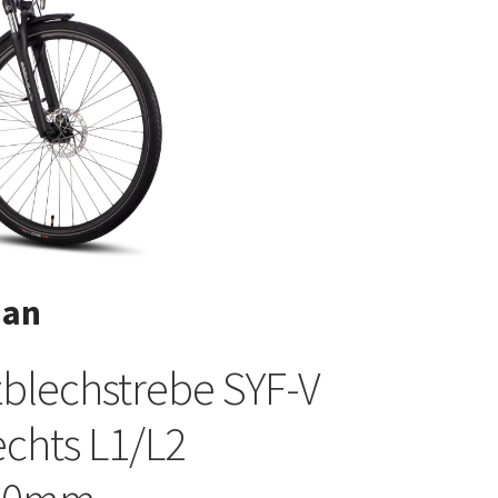
Man
blechstrebe SYF-V
echts L1/L2