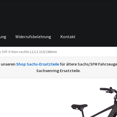
rung
Widerrufsbelehrung
Kontakt
 SYF-V Vorn rechts L1/L2 210/240mm
ng von
Echtheit von Bewertungen
Home
Ihr Konto
Impressum
Ka
e unseren
Shop Sachs-Ersatzteile
für ältere Sachs/SFM Fahrzeug
renkorb
Widerrufsbelehrung
Zahlungsarten
Sachsenring Ersatzteile.