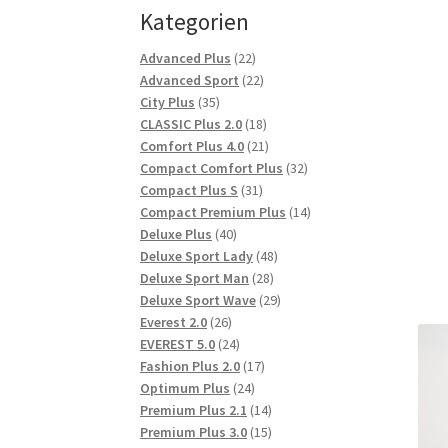
Kategorien
22
Advanced Plus
22
Produkte
22
Advanced Sport
22
35
Produkte
City Plus
35
Produkte
18
CLASSIC Plus 2.0
18
Produkte
21
Comfort Plus 4.0
21
Produkte
32
Compact Comfort Plus
32
31
Produkte
Compact Plus S
31
Produkte
14
Compact Premium Plus
14
40
Produkte
Deluxe Plus
40
Produkte
48
Deluxe Sport Lady
48
28
Produkte
Deluxe Sport Man
28
Produkte
29
Deluxe Sport Wave
29
26
Produkte
Everest 2.0
26
Produkte
24
EVEREST 5.0
24
Produkte
17
Fashion Plus 2.0
17
24
Produkte
Optimum Plus
24
Produkte
14
Premium Plus 2.1
14
Produkte
15
Premium Plus 3.0
15