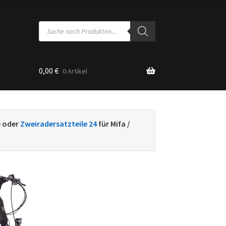
Products
search
0,00
€
0 Artikel
sse
e oder
Zweiradersatzteile 24
für Mifa /