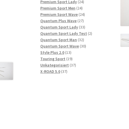
Produkte
24
Premium Sport Lady
24
24
Produkte
Premium Sport Men
24
Produkte
24
Premium Sport Wave
24
27
Produkte
Quantum Plus Wave
27
Produkte
33
Quantum Sport Lady
33
Produkte
2
Quantum Sport Lady Test
2
32
Produkte
Quantum Sport Man
32
Produkte
30
Quantum Sport Wave
30
13
Produkte
Style Plus 2.0
13
Produkte
19
Touring Sport
19
Produkte
37
Unkategorisiert
37
37
Produkte
X-ROAD 5.0
37
Produkte