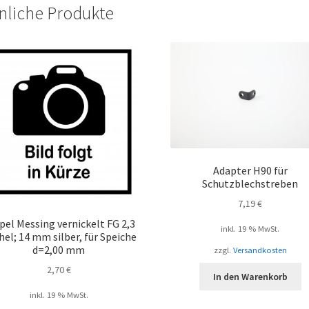
nliche Produkte
Adapter H90 für
Schutzblechstreben
7,19
€
pel Messing vernickelt FG 2,3
inkl. 19 % MwSt.
el; 14 mm silber, für Speiche
d=2,00 mm
zzgl.
Versandkosten
2,70
€
In den Warenkorb
inkl. 19 % MwSt.