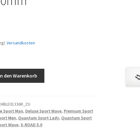
40mm
zgl.
Versandkosten
ebe
In den Warenkorb
CHBLE01336R_ZU
e Sport Man
,
Deluxe Sport Wave
,
Premium Sport
port Men
,
Quantum Sport Lady
,
Quantum Sport
ort Wave
,
X-ROAD 5.0