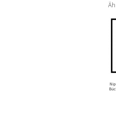
Äh
Nip
Büch