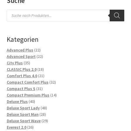
Suche
Products
search
Kategorien
22
Advanced Plus
22
Produkte
22
Advanced Sport
22
35
Produkte
City Plus
35
Produkte
18
CLASSIC Plus 2.0
18
Produkte
21
Comfort Plus 4.0
21
Produkte
32
Compact Comfort Plus
32
31
Produkte
Compact Plus S
31
Produkte
14
Compact Premium Plus
14
40
Produkte
Deluxe Plus
40
Produkte
48
Deluxe Sport Lady
48
28
Produkte
Deluxe Sport Man
28
Produkte
29
Deluxe Sport Wave
29
26
Produkte
Everest 2.0
26