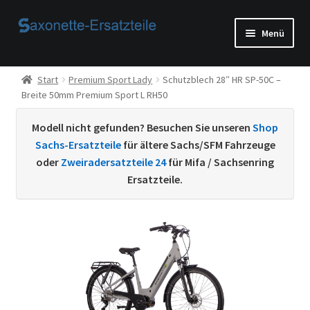
Zur
Zum
Menü
Navigation
Inhalt
springen
springen
Start
Start
Premium Sport Lady
Schutzblech 28″ HR SP-50C –
Breite 50mm Premium Sport L RH50
AGB
Modell nicht gefunden? Besuchen Sie unseren
Shop
Beispiel-Seite
Sachs-Ersatzteile
für ältere Sachs/SFM Fahrzeuge
oder
Zweiradersatzteile 24
für Mifa / Sachsenring
Datenschutzerklärung von
Ersatzteile.
Echtheit von Bewertungen
Home
Ihr Konto