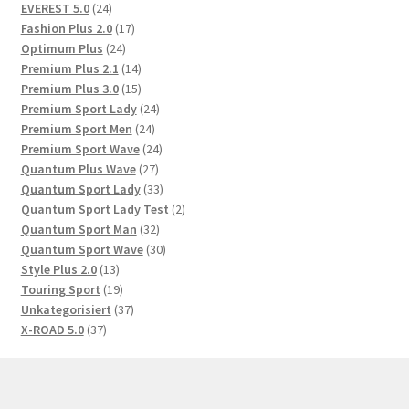
Produkte
24
EVEREST 5.0
24
Produkte
17
Fashion Plus 2.0
17
24
Produkte
Optimum Plus
24
Produkte
14
Premium Plus 2.1
14
Produkte
15
Premium Plus 3.0
15
Produkte
24
Premium Sport Lady
24
24
Produkte
Premium Sport Men
24
Produkte
24
Premium Sport Wave
24
27
Produkte
Quantum Plus Wave
27
Produkte
33
Quantum Sport Lady
33
Produkte
2
Quantum Sport Lady Test
2
32
Produkte
Quantum Sport Man
32
Produkte
30
Quantum Sport Wave
30
13
Produkte
Style Plus 2.0
13
Produkte
19
Touring Sport
19
Produkte
37
Unkategorisiert
37
37
Produkte
X-ROAD 5.0
37
Produkte