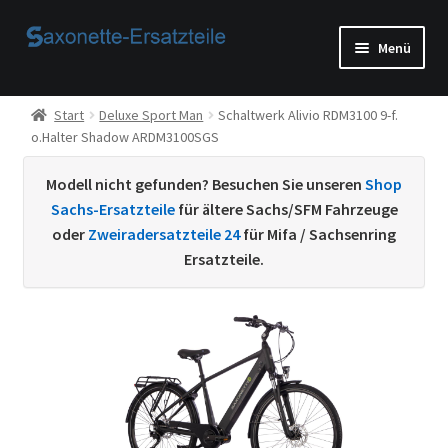
Zur
Zum
Menü
Navigation
Inhalt
springen
springen
Start
Start
Deluxe Sport Man
Schaltwerk Alivio RDM3100 9-f.
o.Halter Shadow ARDM3100SGS
AGB
Modell nicht gefunden? Besuchen Sie unseren
Shop
Beispiel-Seite
Sachs-Ersatzteile
für ältere Sachs/SFM Fahrzeuge
oder
Zweiradersatzteile 24
für Mifa / Sachsenring
Datenschutzerklärung von
Ersatzteile.
Echtheit von Bewertungen
Home
Ihr Konto