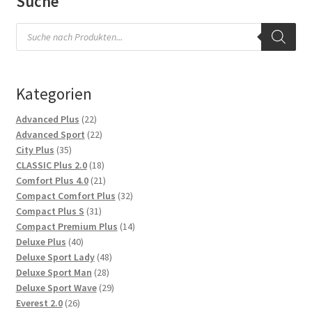
Suche
Products
search
Kategorien
22
Advanced Plus
22
Produkte
22
Advanced Sport
22
35
Produkte
City Plus
35
Produkte
18
CLASSIC Plus 2.0
18
Produkte
21
Comfort Plus 4.0
21
Produkte
32
Compact Comfort Plus
32
31
Produkte
Compact Plus S
31
Produkte
14
Compact Premium Plus
14
40
Produkte
Deluxe Plus
40
Produkte
48
Deluxe Sport Lady
48
28
Produkte
Deluxe Sport Man
28
Produkte
29
Deluxe Sport Wave
29
26
Produkte
Everest 2.0
26