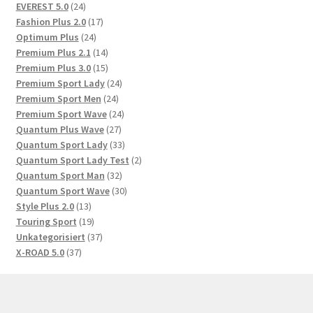
Produkte
24
EVEREST 5.0
24
Produkte
17
Fashion Plus 2.0
17
24
Produkte
Optimum Plus
24
Produkte
14
Premium Plus 2.1
14
Produkte
15
Premium Plus 3.0
15
Produkte
24
Premium Sport Lady
24
24
Produkte
Premium Sport Men
24
Produkte
24
Premium Sport Wave
24
27
Produkte
Quantum Plus Wave
27
Produkte
33
Quantum Sport Lady
33
Produkte
2
Quantum Sport Lady Test
2
32
Produkte
Quantum Sport Man
32
Produkte
30
Quantum Sport Wave
30
13
Produkte
Style Plus 2.0
13
Produkte
19
Touring Sport
19
Produkte
37
Unkategorisiert
37
37
Produkte
X-ROAD 5.0
37
Produkte