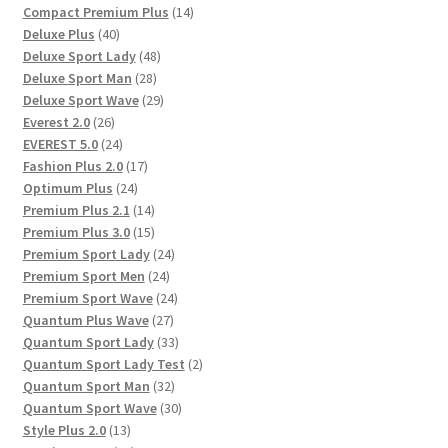
Produkte
14
Compact Premium Plus
14
40
Produkte
Deluxe Plus
40
Produkte
48
Deluxe Sport Lady
48
28
Produkte
Deluxe Sport Man
28
Produkte
29
Deluxe Sport Wave
29
26
Produkte
Everest 2.0
26
Produkte
24
EVEREST 5.0
24
Produkte
17
Fashion Plus 2.0
17
24
Produkte
Optimum Plus
24
Produkte
14
Premium Plus 2.1
14
Produkte
15
Premium Plus 3.0
15
Produkte
24
Premium Sport Lady
24
24
Produkte
Premium Sport Men
24
Produkte
24
Premium Sport Wave
24
27
Produkte
Quantum Plus Wave
27
Produkte
33
Quantum Sport Lady
33
Produkte
2
Quantum Sport Lady Test
2
32
Produkte
Quantum Sport Man
32
Produkte
30
Quantum Sport Wave
30
13
Produkte
Style Plus 2.0
13