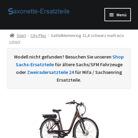
Zur
Zum
Menü
Navigation
Inhalt
springen
springen
Start
Start
City Plus
Sattelklemmring 31,8 schwarz matt w/o
LOGO
AGB
Modell nicht gefunden? Besuchen Sie unseren
Shop
Beispiel-Seite
Sachs-Ersatzteile
für ältere Sachs/SFM Fahrzeuge
oder
Zweiradersatzteile 24
für Mifa / Sachsenring
Datenschutzerklärung von
Ersatzteile.
Echtheit von Bewertungen
Home
Ihr Konto