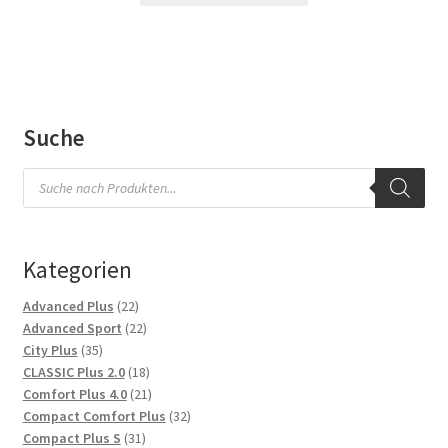
Suche
Products
search
Kategorien
22
Advanced Plus
22
Produkte
22
Advanced Sport
22
35
Produkte
City Plus
35
Produkte
18
CLASSIC Plus 2.0
18
Produkte
21
Comfort Plus 4.0
21
Produkte
32
Compact Comfort Plus
32
31
Produkte
Compact Plus S
31