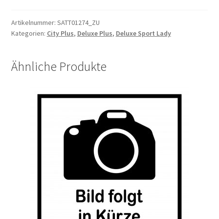
matt
w/o
Artikelnummer:
SATT01274_ZU
Kategorien:
City Plus
,
Deluxe Plus
,
Deluxe Sport Lady
LOGO
Menge
Ähnliche Produkte