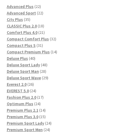
22
Advanced Plus
22
Produkte
22
Advanced Sport
22
35
Produkte
City Plus
35
Produkte
18
CLASSIC Plus 2.0
18
Produkte
21
Comfort Plus 4.0
21
Produkte
32
Compact Comfort Plus
32
31
Produkte
Compact Plus S
31
Produkte
14
Compact Premium Plus
14
40
Produkte
Deluxe Plus
40
Produkte
48
Deluxe Sport Lady
48
28
Produkte
Deluxe Sport Man
28
Produkte
29
Deluxe Sport Wave
29
26
Produkte
Everest 2.0
26
Produkte
24
EVEREST 5.0
24
Produkte
17
Fashion Plus 2.0
17
24
Produkte
Optimum Plus
24
Produkte
14
Premium Plus 2.1
14
Produkte
15
Premium Plus 3.0
15
Produkte
24
Premium Sport Lady
24
24
Produkte
Premium Sport Men
24