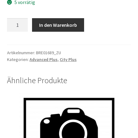
5 vorrätig
Bremsh.
In den Warenkorb
106PDD+BS107.A,
rechts
m.
Bremstrennung
Artikelnummer:
BRE01689_ZU
Kategorien:
Advanced Plus
,
City Plus
SM-
3A
950
Ähnliche Produkte
mm
Menge