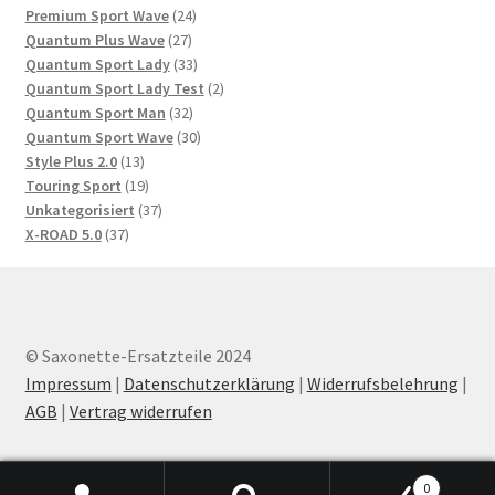
Produkte
24
Premium Sport Wave
24
27
Produkte
Quantum Plus Wave
27
Produkte
33
Quantum Sport Lady
33
Produkte
2
Quantum Sport Lady Test
2
32
Produkte
Quantum Sport Man
32
Produkte
30
Quantum Sport Wave
30
13
Produkte
Style Plus 2.0
13
Produkte
19
Touring Sport
19
Produkte
37
Unkategorisiert
37
37
Produkte
X-ROAD 5.0
37
Produkte
© Saxonette-Ersatzteile 2024
Impressum
|
Datenschutzerklärung
|
Widerrufsbelehrung
|
AGB
|
Vertrag widerrufen
0