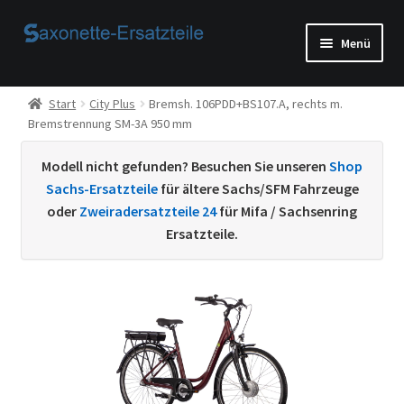
Zur
Zum
Menü
Navigation
Inhalt
springen
springen
Start
Start
City Plus
Bremsh. 106PDD+BS107.A, rechts m.
Bremstrennung SM-3A 950 mm
AGB
Modell nicht gefunden? Besuchen Sie unseren
Shop
Beispiel-Seite
Sachs-Ersatzteile
für ältere Sachs/SFM Fahrzeuge
oder
Zweiradersatzteile 24
für Mifa / Sachsenring
Datenschutzerklärung von
Ersatzteile.
Echtheit von Bewertungen
Home
Ihr Konto