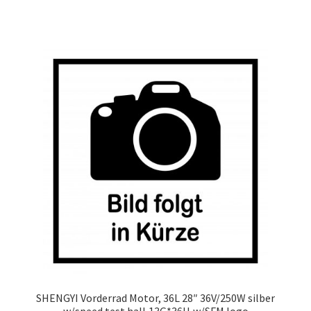
SHENGYI Vorderrad Motor, 36L 28″ 36V/250W silber
w/speed test hall,13G*36H,w/SFM logo