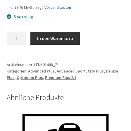
inkl. 19 % MwSt.
zzgl.
Versandkosten
5 vorrätig
Lenker
In den Warenkorb
NR-
AL-
124FOV,
640mm,
Artikelnummer:
LENK01448_ZU
Kategorien:
Advanced Plus
,
Advanced Sport
,
City Plus
,
Deluxe
31,8
Plus
,
Optimum Plus
,
Premium Plus 2.1
blm
￠22.2*￠31.8*38
degree,w/o
Ähnliche Produkte
ZOOM
logo,w/EN
standard
Menge