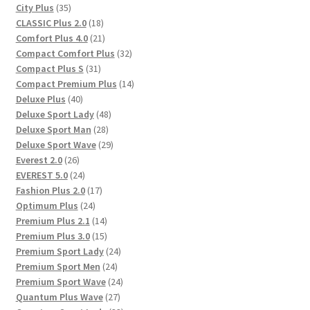
35
Produkte
City Plus
35
Produkte
18
CLASSIC Plus 2.0
18
Produkte
21
Comfort Plus 4.0
21
Produkte
32
Compact Comfort Plus
32
31
Produkte
Compact Plus S
31
Produkte
14
Compact Premium Plus
14
40
Produkte
Deluxe Plus
40
Produkte
48
Deluxe Sport Lady
48
28
Produkte
Deluxe Sport Man
28
Produkte
29
Deluxe Sport Wave
29
26
Produkte
Everest 2.0
26
Produkte
24
EVEREST 5.0
24
Produkte
17
Fashion Plus 2.0
17
24
Produkte
Optimum Plus
24
Produkte
14
Premium Plus 2.1
14
Produkte
15
Premium Plus 3.0
15
Produkte
24
Premium Sport Lady
24
24
Produkte
Premium Sport Men
24
Produkte
24
Premium Sport Wave
24
27
Produkte
Quantum Plus Wave
27