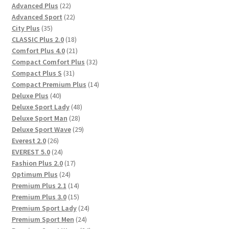
22
Advanced Plus
22
Produkte
22
Advanced Sport
22
35
Produkte
City Plus
35
Produkte
18
CLASSIC Plus 2.0
18
Produkte
21
Comfort Plus 4.0
21
Produkte
32
Compact Comfort Plus
32
31
Produkte
Compact Plus S
31
Produkte
14
Compact Premium Plus
14
40
Produkte
Deluxe Plus
40
Produkte
48
Deluxe Sport Lady
48
28
Produkte
Deluxe Sport Man
28
Produkte
29
Deluxe Sport Wave
29
26
Produkte
Everest 2.0
26
Produkte
24
EVEREST 5.0
24
Produkte
17
Fashion Plus 2.0
17
24
Produkte
Optimum Plus
24
Produkte
14
Premium Plus 2.1
14
Produkte
15
Premium Plus 3.0
15
Produkte
24
Premium Sport Lady
24
24
Produkte
Premium Sport Men
24