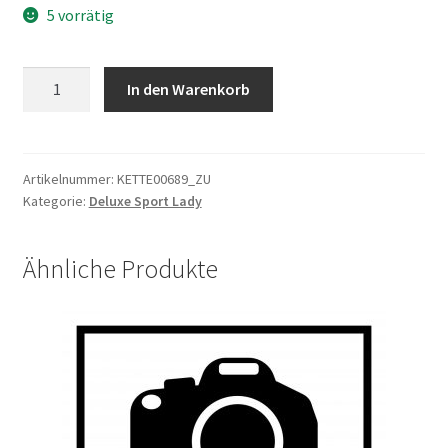
5 vorrätig
Kettenschutz
In den Warenkorb
38
Z
400mm
Premium
Artikelnummer:
KETTE00689_ZU
Kategorie:
Deluxe Sport Lady
Plus
2.0
Menge
Ähnliche Produkte