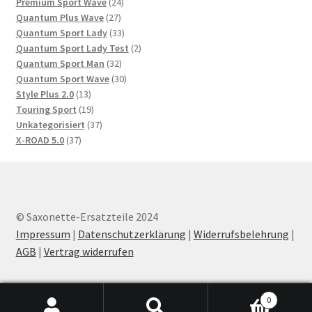
Produkte
24
Premium Sport Wave
24
27
Produkte
Quantum Plus Wave
27
Produkte
33
Quantum Sport Lady
33
Produkte
2
Quantum Sport Lady Test
2
32
Produkte
Quantum Sport Man
32
Produkte
30
Quantum Sport Wave
30
13
Produkte
Style Plus 2.0
13
Produkte
19
Touring Sport
19
Produkte
37
Unkategorisiert
37
37
Produkte
X-ROAD 5.0
37
Produkte
© Saxonette-Ersatzteile 2024
Impressum
|
Datenschutzerklärung
|
Widerrufsbelehrung
|
AGB
|
Vertrag widerrufen
0