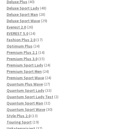
40
Produkte
Deluxe Plus
40
Produkte
48
Deluxe Sport Lady
48
28
Produkte
Deluxe Sport Man
28
Produkte
29
Deluxe Sport Wave
29
26
Produkte
Everest 2.0
26
Produkte
24
EVEREST 5.0
24
Produkte
17
Fashion Plus 2.0
17
24
Produkte
Optimum Plus
24
Produkte
14
Premium Plus 2.1
14
Produkte
15
Premium Plus 3.0
15
Produkte
24
Premium Sport Lady
24
24
Produkte
Premium Sport Men
24
Produkte
24
Premium Sport Wave
24
27
Produkte
Quantum Plus Wave
27
Produkte
33
Quantum Sport Lady
33
Produkte
2
Quantum Sport Lady Test
2
32
Produkte
Quantum Sport Man
32
Produkte
30
Quantum Sport Wave
30
13
Produkte
Style Plus 2.0
13
Produkte
19
Touring Sport
19
Produkte
37
Unkategorisiert
37