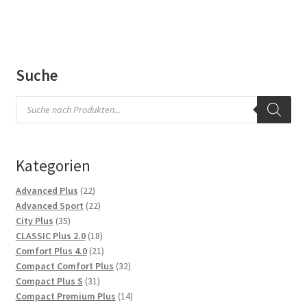
Suche
Products
search
Kategorien
22
Advanced Plus
22
Produkte
22
Advanced Sport
22
35
Produkte
City Plus
35
Produkte
18
CLASSIC Plus 2.0
18
Produkte
21
Comfort Plus 4.0
21
Produkte
32
Compact Comfort Plus
32
31
Produkte
Compact Plus S
31
Produkte
14
Compact Premium Plus
14