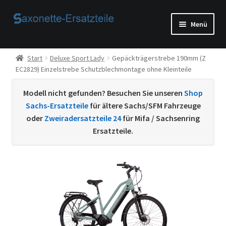
Zur
Zum
Menü
Navigation
Inhalt
springen
springen
Start
Start
Deluxe Sport Lady
Gepäckträgerstrebe 190mm (Z
EC2829) Einzelstrebe Schutzblechmontage ohne Kleinteile
AGB
Modell nicht gefunden? Besuchen Sie unseren
Shop
Beispiel-Seite
Sachs-Ersatzteile
für ältere Sachs/SFM Fahrzeuge
oder
Zweiradersatzteile 24
für Mifa / Sachsenring
Datenschutzerklärung von
Ersatzteile.
Echtheit von Bewertungen
Home
Ihr Konto