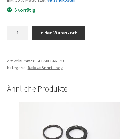
5 vorrätig
Gepäckträgerstrebe
In den Warenkorb
190mm
(Z
EC2829)
Einzelstrebe
Artikelnummer:
GEPA00846_ZU
Kategorie:
Deluxe Sport Lady
Schutzblechmontage
ohne
Kleinteile
Ähnliche Produkte
Menge