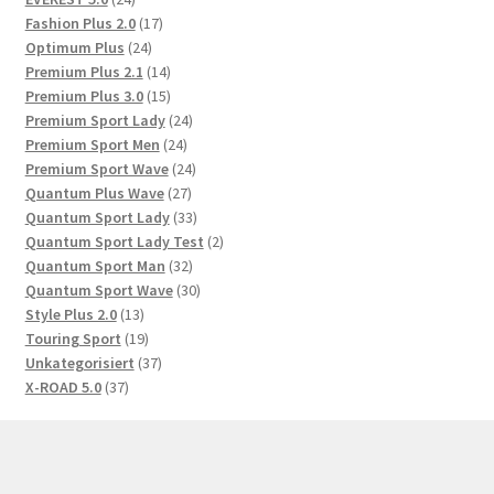
Produkte
17
Fashion Plus 2.0
17
24
Produkte
Optimum Plus
24
Produkte
14
Premium Plus 2.1
14
Produkte
15
Premium Plus 3.0
15
Produkte
24
Premium Sport Lady
24
24
Produkte
Premium Sport Men
24
Produkte
24
Premium Sport Wave
24
27
Produkte
Quantum Plus Wave
27
Produkte
33
Quantum Sport Lady
33
Produkte
2
Quantum Sport Lady Test
2
32
Produkte
Quantum Sport Man
32
Produkte
30
Quantum Sport Wave
30
13
Produkte
Style Plus 2.0
13
Produkte
19
Touring Sport
19
Produkte
37
Unkategorisiert
37
37
Produkte
X-ROAD 5.0
37
Produkte