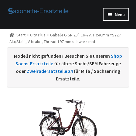
Zur
Zum
Menü
Navigation
Inhalt
springen
springen
Start
Start
City Plus
Gabel-FG SR 28″ CR-7V, TR:40mm YS727
Alu/Stahl, V-brake, Thread 197 mm schwarz matt
AGB
Modell nicht gefunden? Besuchen Sie unseren
Shop
Beispiel-Seite
Sachs-Ersatzteile
für ältere Sachs/SFM Fahrzeuge
oder
Zweiradersatzteile 24
für Mifa / Sachsenring
Datenschutzerklärung von
Ersatzteile.
Echtheit von Bewertungen
Home
Ihr Konto