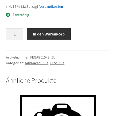
inkl. 19 % MwSt.
zzgl.
Versandkosten
2 vorrätig
Gabel-
In den Warenkorb
FG
SR
28"
CR-
Artikelnummer:
FEGAB01543_ZU
Kategorien:
Advanced Plus
,
City Plus
7V,
TR:40mm
YS727
Ähnliche Produkte
Alu/Stahl,
V-
brake,
Thread
197
mm