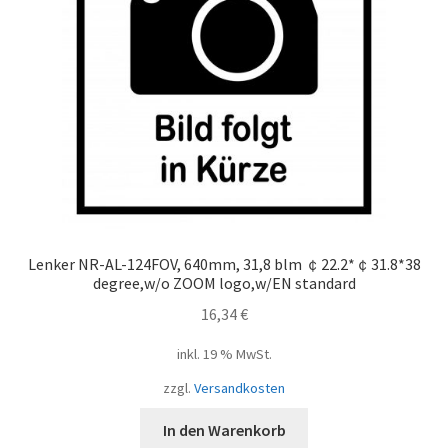
schwarz
matt
Menge
Lenker NR-AL-124FOV, 640mm, 31,8 blm ￠22.2*￠31.8*38
degree,w/o ZOOM logo,w/EN standard
16,34
€
inkl. 19 % MwSt.
zzgl.
Versandkosten
In den Warenkorb