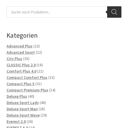
Products
search
Kategorien
22
Advanced Plus
22
Produkte
22
Advanced Sport
22
35
Produkte
City Plus
35
Produkte
18
CLASSIC Plus 2.0
18
Produkte
21
Comfort Plus 4.0
21
Produkte
32
Compact Comfort Plus
32
31
Produkte
Compact Plus S
31
Produkte
14
Compact Premium Plus
14
40
Produkte
Deluxe Plus
40
Produkte
48
Deluxe Sport Lady
48
28
Produkte
Deluxe Sport Man
28
Produkte
29
Deluxe Sport Wave
29
26
Produkte
Everest 2.0
26
Produkte
24
EVEREST 5.0
24