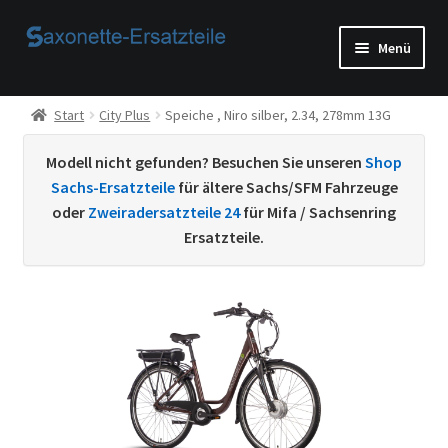
Zur
Zum
Menü
Navigation
Inhalt
springen
springen
Start
Start
City Plus
Speiche , Niro silber, 2.34, 278mm 13G
AGB
Modell nicht gefunden? Besuchen Sie unseren
Shop
Sachs-Ersatzteile
für ältere Sachs/SFM Fahrzeuge
Beispiel-Seite
oder
Zweiradersatzteile 24
für Mifa / Sachsenring
Ersatzteile.
Datenschutzerklärung von
Echtheit von Bewertungen
Home
Ihr Konto