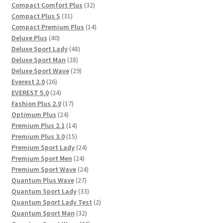
Produkte
32
Compact Comfort Plus
32
31
Produkte
Compact Plus S
31
Produkte
14
Compact Premium Plus
14
40
Produkte
Deluxe Plus
40
Produkte
48
Deluxe Sport Lady
48
28
Produkte
Deluxe Sport Man
28
Produkte
29
Deluxe Sport Wave
29
26
Produkte
Everest 2.0
26
Produkte
24
EVEREST 5.0
24
Produkte
17
Fashion Plus 2.0
17
24
Produkte
Optimum Plus
24
Produkte
14
Premium Plus 2.1
14
Produkte
15
Premium Plus 3.0
15
Produkte
24
Premium Sport Lady
24
24
Produkte
Premium Sport Men
24
Produkte
24
Premium Sport Wave
24
27
Produkte
Quantum Plus Wave
27
Produkte
33
Quantum Sport Lady
33
Produkte
2
Quantum Sport Lady Test
2
32
Produkte
Quantum Sport Man
32