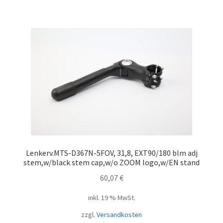
Lenkerv.MTS-D367N-5FOV, 31,8, EXT90/180 blm adj
stem,w/black stem cap,w/o ZOOM logo,w/EN stand
60,07
€
inkl. 19 % MwSt.
zzgl.
Versandkosten