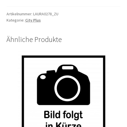
silber,
2.34,
Artikelnummer:
LAURA0278_ZU
Kategorie:
City Plus
278mm
13G
Menge
Ähnliche Produkte