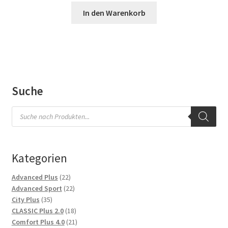
In den Warenkorb
Suche
Products
search
Kategorien
22
Advanced Plus
22
Produkte
22
Advanced Sport
22
35
Produkte
City Plus
35
Produkte
18
CLASSIC Plus 2.0
18
Produkte
21
Comfort Plus 4.0
21