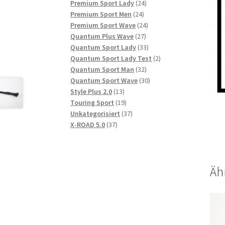
Produkte
24
Premium Sport Lady
24
24
Produkte
Premium Sport Men
24
Produkte
24
Premium Sport Wave
24
27
Produkte
Quantum Plus Wave
27
Produkte
33
Quantum Sport Lady
33
Produkte
2
Quantum Sport Lady Test
2
32
Produkte
Quantum Sport Man
32
Produkte
30
Quantum Sport Wave
30
13
Produkte
Style Plus 2.0
13
Produkte
19
Touring Sport
19
Produkte
37
Unkategorisiert
37
37
Produkte
X-ROAD 5.0
37
Produkte
Äh