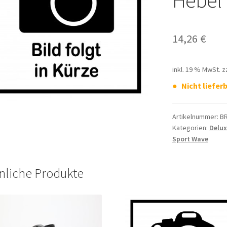
Hebel
14,26
€
inkl. 19 % MwSt.
z
Nicht lieferb
Artikelnummer:
BR
Kategorien:
Delux
Sport Wave
nliche Produkte