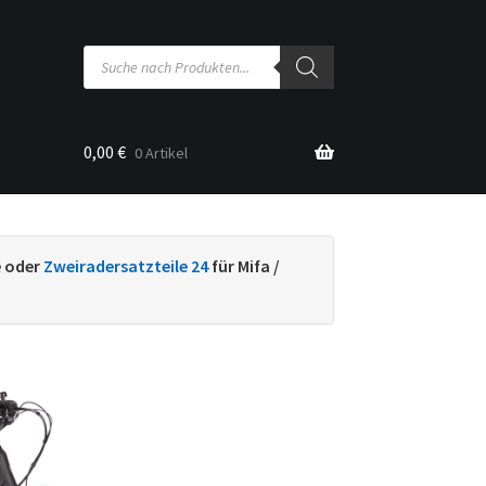
Products
search
0,00
€
0 Artikel
sse
e oder
Zweiradersatzteile 24
für Mifa /