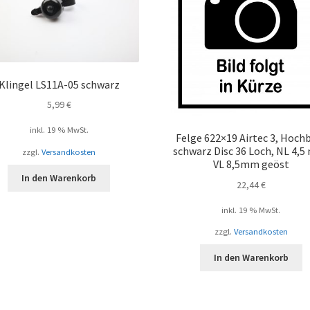
Klingel LS11A-05 schwarz
5,99
€
inkl. 19 % MwSt.
Felge 622×19 Airtec 3, Hoch
schwarz Disc 36 Loch, NL 4,5
zzgl.
Versandkosten
VL 8,5mm geöst
In den Warenkorb
22,44
€
inkl. 19 % MwSt.
zzgl.
Versandkosten
In den Warenkorb