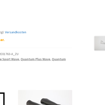
zgl.
Versandkosten
ar.
E01763-A_ZU
e Sport Wave
,
Quantum Plus Wave
,
Quantum