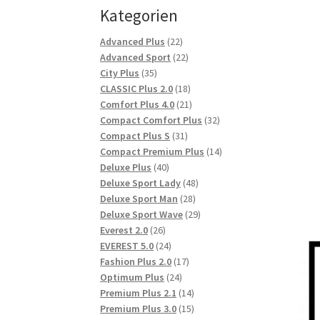
Kategorien
22
Advanced Plus
22
Produkte
22
Advanced Sport
22
35
Produkte
City Plus
35
Produkte
18
CLASSIC Plus 2.0
18
Produkte
21
Comfort Plus 4.0
21
Produkte
32
Compact Comfort Plus
32
31
Produkte
Compact Plus S
31
Produkte
14
Compact Premium Plus
14
40
Produkte
Deluxe Plus
40
Produkte
48
Deluxe Sport Lady
48
28
Produkte
Deluxe Sport Man
28
Produkte
29
Deluxe Sport Wave
29
26
Produkte
Everest 2.0
26
Produkte
24
EVEREST 5.0
24
Produkte
17
Fashion Plus 2.0
17
24
Produkte
Optimum Plus
24
Produkte
14
Premium Plus 2.1
14
Produkte
15
Premium Plus 3.0
15