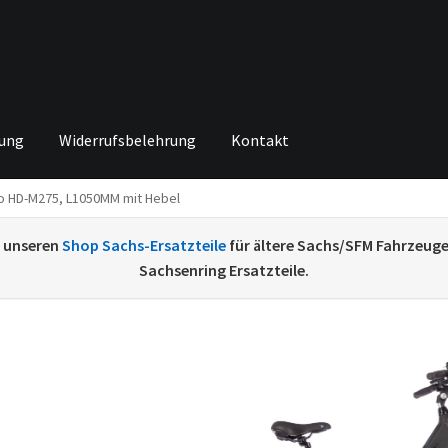
rung
Widerrufsbelehrung
Kontakt
o HD-M275, L1050MM mit Hebel
ng von
Echtheit von Bewertungen
Home
Ihr Konto
Impressum
Ka
e unseren
Shop Sachs-Ersatzteile
für ältere Sachs/SFM Fahrzeug
renkorb
Widerrufsbelehrung
Zahlungsarten
Sachsenring Ersatzteile.