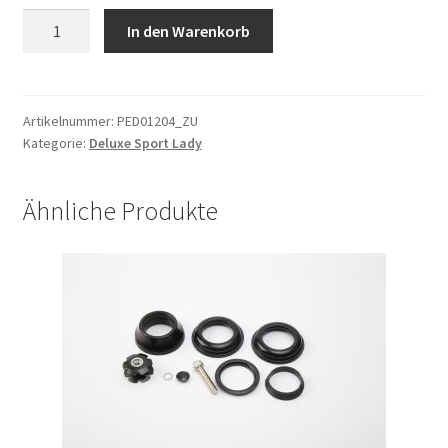
Blende
In den Warenkorb
für
Schlosshalter
BKC228014
alle
Artikelnummer:
PED01204_ZU
Kategorie:
Deluxe Sport Lady
Modelle
Nanyang
No.3
Ähnliche Produkte
Menge