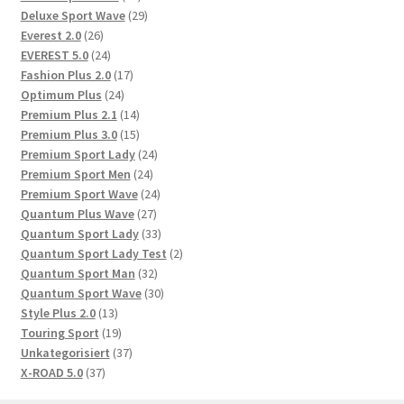
Produkte
29
Deluxe Sport Wave
29
26
Produkte
Everest 2.0
26
Produkte
24
EVEREST 5.0
24
Produkte
17
Fashion Plus 2.0
17
24
Produkte
Optimum Plus
24
Produkte
14
Premium Plus 2.1
14
Produkte
15
Premium Plus 3.0
15
Produkte
24
Premium Sport Lady
24
24
Produkte
Premium Sport Men
24
Produkte
24
Premium Sport Wave
24
27
Produkte
Quantum Plus Wave
27
Produkte
33
Quantum Sport Lady
33
Produkte
2
Quantum Sport Lady Test
2
32
Produkte
Quantum Sport Man
32
Produkte
30
Quantum Sport Wave
30
13
Produkte
Style Plus 2.0
13
Produkte
19
Touring Sport
19
Produkte
37
Unkategorisiert
37
37
Produkte
X-ROAD 5.0
37
Produkte