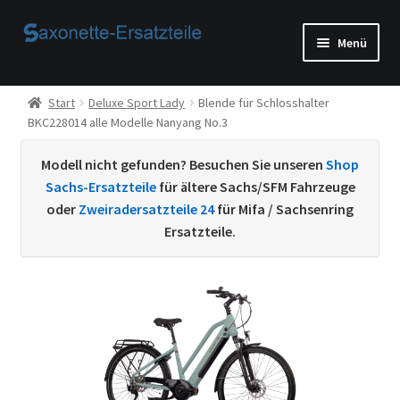
Zur
Zum
Menü
Navigation
Inhalt
springen
springen
Start
Start
Deluxe Sport Lady
Blende für Schlosshalter
BKC228014 alle Modelle Nanyang No.3
AGB
Modell nicht gefunden? Besuchen Sie unseren
Shop
Beispiel-Seite
Sachs-Ersatzteile
für ältere Sachs/SFM Fahrzeuge
oder
Zweiradersatzteile 24
für Mifa / Sachsenring
Datenschutzerklärung von
Ersatzteile.
Echtheit von Bewertungen
Home
Ihr Konto