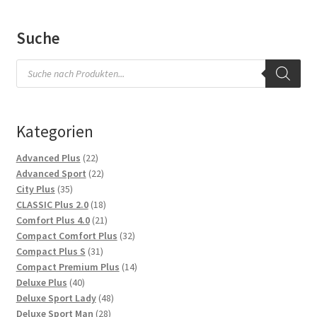
Suche
Products
search
Kategorien
22
Advanced Plus
22
Produkte
22
Advanced Sport
22
35
Produkte
City Plus
35
Produkte
18
CLASSIC Plus 2.0
18
Produkte
21
Comfort Plus 4.0
21
Produkte
32
Compact Comfort Plus
32
31
Produkte
Compact Plus S
31
Produkte
14
Compact Premium Plus
14
40
Produkte
Deluxe Plus
40
Produkte
48
Deluxe Sport Lady
48
28
Produkte
Deluxe Sport Man
28