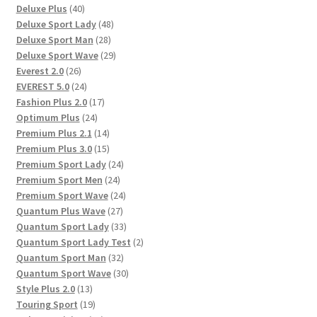
40
Produkte
Deluxe Plus
40
Produkte
48
Deluxe Sport Lady
48
28
Produkte
Deluxe Sport Man
28
Produkte
29
Deluxe Sport Wave
29
26
Produkte
Everest 2.0
26
Produkte
24
EVEREST 5.0
24
Produkte
17
Fashion Plus 2.0
17
24
Produkte
Optimum Plus
24
Produkte
14
Premium Plus 2.1
14
Produkte
15
Premium Plus 3.0
15
Produkte
24
Premium Sport Lady
24
24
Produkte
Premium Sport Men
24
Produkte
24
Premium Sport Wave
24
27
Produkte
Quantum Plus Wave
27
Produkte
33
Quantum Sport Lady
33
Produkte
2
Quantum Sport Lady Test
2
32
Produkte
Quantum Sport Man
32
Produkte
30
Quantum Sport Wave
30
13
Produkte
Style Plus 2.0
13
Produkte
19
Touring Sport
19