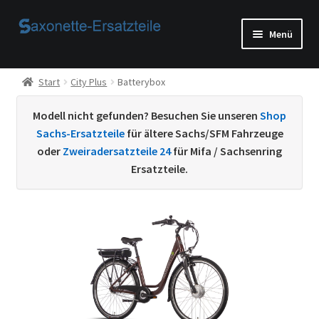
Zur
Zum
Menü
Navigation
Inhalt
springen
springen
Start
Start
City Plus
Batterybox
AGB
Modell nicht gefunden? Besuchen Sie unseren
Shop
Sachs-Ersatzteile
für ältere Sachs/SFM Fahrzeuge
Beispiel-Seite
oder
Zweiradersatzteile 24
für Mifa / Sachsenring
Ersatzteile.
Datenschutzerklärung von
Echtheit von Bewertungen
Home
Ihr Konto