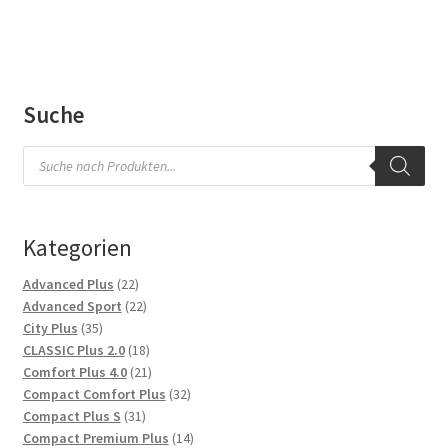
Suche
Products
search
Kategorien
22
Advanced Plus
22
Produkte
22
Advanced Sport
22
35
Produkte
City Plus
35
Produkte
18
CLASSIC Plus 2.0
18
Produkte
21
Comfort Plus 4.0
21
Produkte
32
Compact Comfort Plus
32
31
Produkte
Compact Plus S
31
Produkte
14
Compact Premium Plus
14